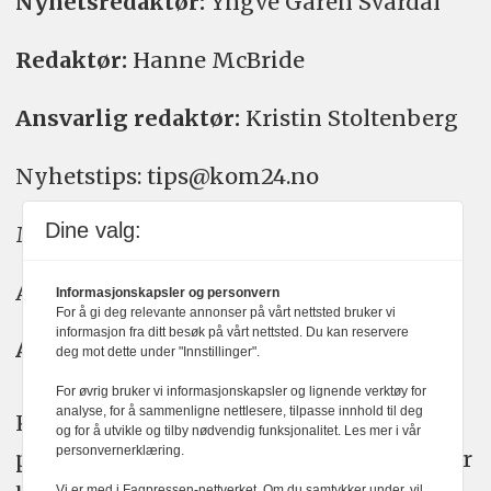
Nyhetsredaktør:
Yngve Garen Svardal
Redaktør:
Hanne McBride
Ansvarlig redaktør:
Kristin Stoltenberg
Nyhetstips: tips@kom24.no
Dine valg:
Meninger: meninger@kom24.no
Annonse: annonse@watchmedia.no
Informasjonskapsler og personvern
For å gi deg relevante annonser på vårt nettsted bruker vi
informasjon fra ditt besøk på vårt nettsted. Du kan reservere
Abonnement:
kom24@watchmedia.no
deg mot dette under "Innstillinger".
For øvrig bruker vi informasjonskapsler og lignende verktøy for
analyse, for å sammenligne nettlesere, tilpasse innhold til deg
KOM24 arbeider etter Vær Varsom-
og for å utvikle og tilby nødvendig funksjonalitet. Les mer i vår
personvernerklæring.
plakatens regler for god presseskikk. Her
Vi er med i Fagpressen-nettverket. Om du samtykker under, vil