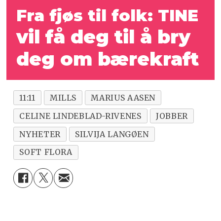
Fra fjøs til folk: TINE
vil få deg
til å bry
deg om bærekraft
11:11
MILLS
MARIUS AASEN
CELINE LINDEBLAD-RIVENES
JOBBER
NYHETER
SILVIJA LANGØEN
SOFT FLORA