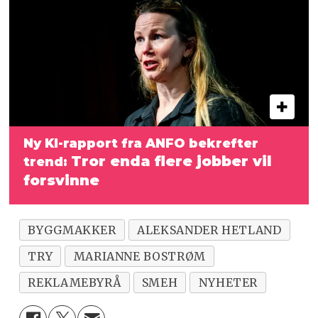
Ny KI-rapport fra ANFO bekrefter
Tror enda flere jobber vil
trend:
forsvinne
BYGGMAKKER
ALEKSANDER HETLAND
TRY
MARIANNE BOSTRØM
REKLAMEBYRÅ
SMEH
NYHETER