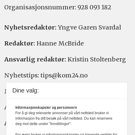
Organisasjons­nummer: 928 093 182
Nyhetsredaktør:
Yngve Garen Svardal
Redaktør:
Hanne McBride
Ansvarlig redaktør:
Kristin Stoltenberg
Nyhetstips: tips@kom24.no
Dine valg:
Meninger: meninger@kom24.no
Annonse: annonse@watchmedia.no
Informasjonskapsler og personvern
For å gi deg relevante annonser på vårt nettsted bruker vi
informasjon fra ditt besøk på vårt nettsted. Du kan reservere
Abonnement:
kom24@watchmedia.no
deg mot dette under "Innstillinger".
For øvrig bruker vi informasjonskapsler og lignende verktøy for