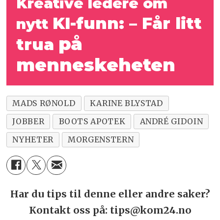
Kreative ledere om
KI-funn: – Får litt
nytt
på
trua
menneskeheten
MADS RØNOLD
KARINE BLYSTAD
JOBBER
BOOTS APOTEK
ANDRÉ GIDOIN
NYHETER
MORGENSTERN
Har du tips til denne eller andre saker?
Kontakt oss på: tips@kom24.no