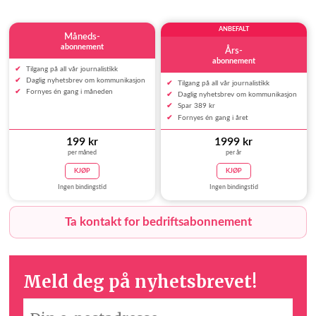
ANBEFALT
Måneds-
abonnement
Års-
abonnement
Tilgang på all vår journalistikk
Daglig nyhetsbrev om kommunikasjon
Tilgang på all vår journalistikk
Fornyes én gang i måneden
Daglig nyhetsbrev om kommunikasjon
Spar 389 kr
Fornyes én gang i året
199 kr
1999 kr
per måned
per år
KJØP
KJØP
Ingen bindingstid
Ingen bindingstid
Ta kontakt for bedriftsabonnement
Meld deg på nyhetsbrevet!