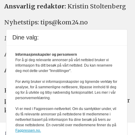
Ansvarlig redaktør:
Kristin Stoltenberg
Nyhetstips: tips@kom24.no
Dine valg:
Meninger: meninger@kom24.no
Annonse: annonse@watchmedia.no
Informasjonskapsler og personvern
For å gi deg relevante annonser på vårt nettsted bruker vi
informasjon fra ditt besøk på vårt nettsted. Du kan reservere
Abonnement:
kom24@watchmedia.no
deg mot dette under "Innstillinger".
For øvrig bruker vi informasjonskapsler og lignende verktøy for
analyse, for å sammenligne nettlesere, tilpasse innhold til deg
KOM24 arbeider etter Vær Varsom-
og for å utvikle og tilby nødvendig funksjonalitet. Les mer i vår
personvernerklæring.
plakatens regler for god presseskikk. Her
kan du lese mer om
PFUs
arbeid.
Vi er med i Fagpressen-nettverket. Om du samtykker under, vil
du få relevante annonser på nettstedene til medlemmene i
nettverket basert på informasjon fra dine besøk på tvers av
disse nettstedene. En oversikt over medlemmene finner du på
Fagpressen.no.