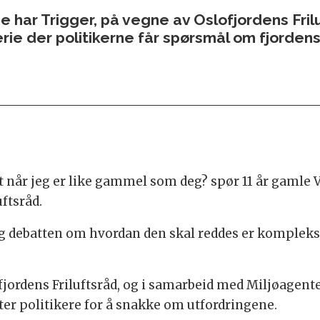
e har Trigger, på vegne av Oslofjordens Fri
rie der politikerne får spørsmål om fjordens
t når jeg er like gammel som deg? spør 11 år gamle V
ftsråd.
og debatten om hvordan den skal reddes er kompleks og
fjordens Friluftsråd, og i samarbeid med Miljøagent
er politikere for å snakke om utfordringene.