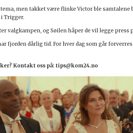
g tema, men takket være flinke Victor ble samtalene 
i Trigger.
tter valgkampen, og Søilen håper de vil legge press 
r fjorden dårlig tid. For hver dag som går forverres 
 saker? Kontakt oss på: tips@kom24.no