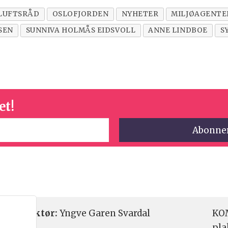
ILUFTSRÅD
OSLOFJORDEN
NYHETER
MILJØAGENTE
SEN
SUNNIVA HOLMÅS EIDSVOLL
ANNE LINDBOE
S
et!
etsredaktør:
Yngve Garen Svardal
KOM
pla