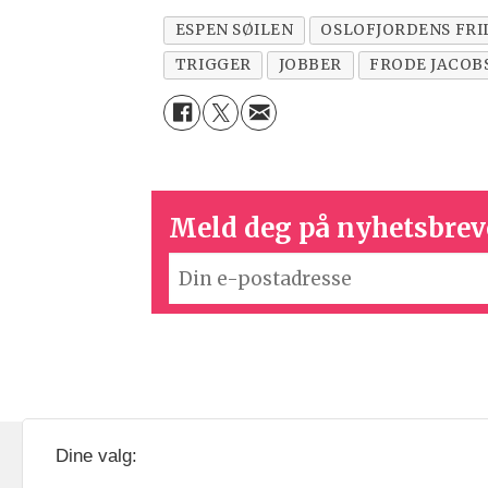
ESPEN SØILEN
OSLOFJORDENS FR
TRIGGER
JOBBER
FRODE JACOB
Meld deg på nyhetsbrev
KOM24 drives av KOM24 AS.
Nyh
Dine valg:
Organisasjons­nummer: 928