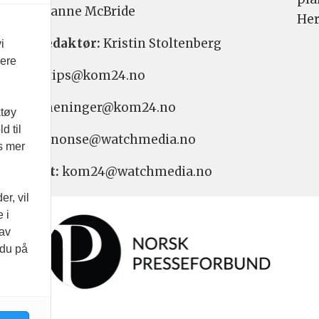
aktør:
Hanne McBride
Her
varlig redaktør:
Kristin Stoltenberg
i
vere
etstips: tips@kom24.no
inger: meninger@kom24.no
ktøy
d til
onse: annonse@watchmedia.no
es mer
nnement:
kom24@watchmedia.no
r, vil
 i
 av
 du på