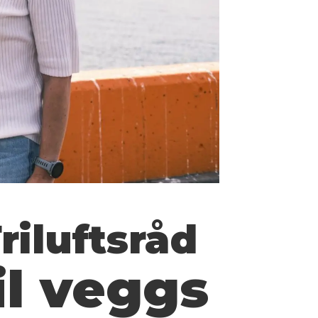
riluftsråd
til veggs