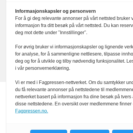
Red
093 182
Informasjonskapsler og personvern
Ans
For å gi deg relevante annonser på vårt nettsted bruker v
informasjon fra ditt besøk på vårt nettsted. Du kan reser
Nyh
deg mot dette under "Innstillinger".
Men
For øvrig bruker vi informasjonskapsler og lignende ver
for analyse, for å sammenligne nettlesere, tilpasse innhol
Ann
deg og for å utvikle og tilby nødvendig funksjonalitet. L
i vår personvernerklæring.
Abo
Vi er med i Fagpressen-nettverket. Om du samtykker unde
du få relevante annonser på nettstedene til medlemmene
nettverket basert på informasjon fra dine besøk på tvers
disse nettstedene. En oversikt over medlemmene finner
Fagpressen.no.