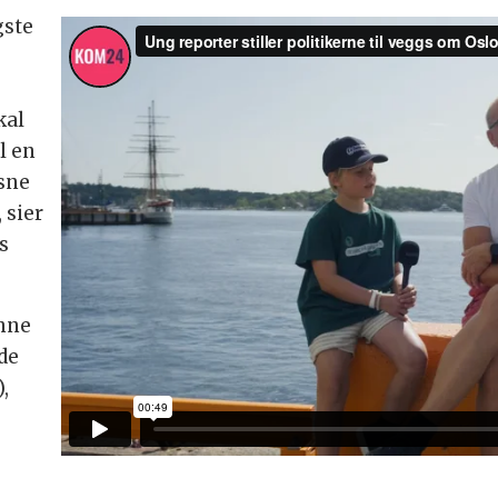
gste
kal
l en
sne
 sier
s
Anne
ode
),