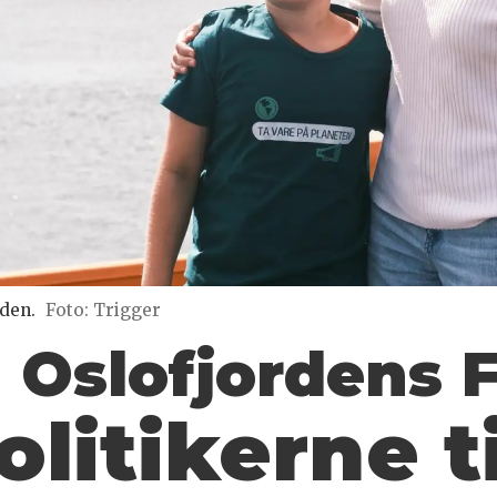
den.
Foto: Trigger
 Oslofjordens F
politikerne 