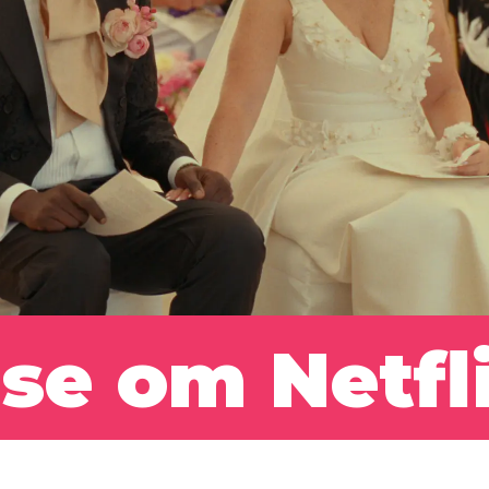
use om
Netfl