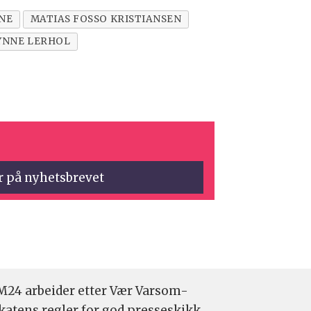
NE
MATIAS FOSSO KRISTIANSEN
YNNE LERHOL
24 arbeider etter Vær Varsom-
katens regler for god presseskikk.