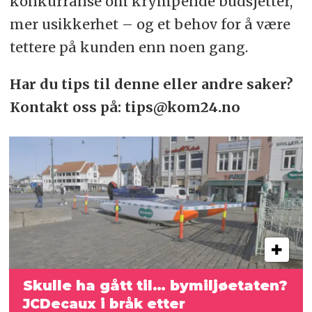
konkurranse om krympende budsjetter,
mer usikkerhet – og et behov for å være
tettere på kunden enn noen gang.
Har du tips til denne eller andre saker?
Kontakt oss på: tips@kom24.no
Skulle ha gått til… bymiljøetaten?
JCDecaux i bråk etter