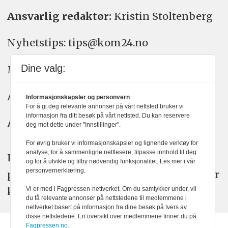
Ansvarlig redaktør:
Kristin Stoltenberg
Nyhetstips: tips@kom24.no
Dine valg:
Meninger: meninger@kom24.no
Annonse: annonse@watchmedia.no
Informasjonskapsler og personvern
For å gi deg relevante annonser på vårt nettsted bruker vi
informasjon fra ditt besøk på vårt nettsted. Du kan reservere
Abonnement:
kom24@watchmedia.no
deg mot dette under "Innstillinger".
For øvrig bruker vi informasjonskapsler og lignende verktøy for
analyse, for å sammenligne nettlesere, tilpasse innhold til deg
KOM24 arbeider etter Vær Varsom-
og for å utvikle og tilby nødvendig funksjonalitet. Les mer i vår
personvernerklæring.
plakatens regler for god presseskikk. Her
kan du lese mer om
PFUs
arbeid.
Vi er med i Fagpressen-nettverket. Om du samtykker under, vil
du få relevante annonser på nettstedene til medlemmene i
nettverket basert på informasjon fra dine besøk på tvers av
disse nettstedene. En oversikt over medlemmene finner du på
Fagpressen.no.