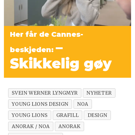
Her får de Cannes-
–
beskjeden:
Skikkelig gøy
SVEIN WERNER LYNGMYR
NYHETER
YOUNG LIONS DESIGN
NOA
YOUNG LIONS
GRAFILL
DESIGN
ANORAK / NOA
ANORAK