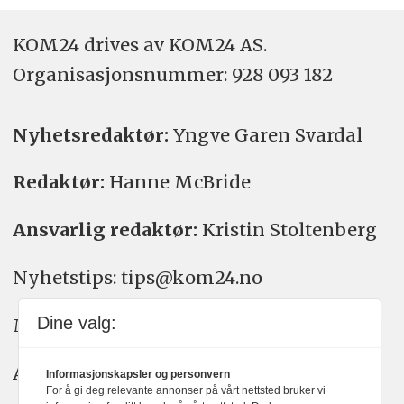
KOM24 drives av KOM24 AS.
Organisasjons­nummer: 928 093 182
Nyhetsredaktør:
Yngve Garen Svardal
Redaktør:
Hanne McBride
Ansvarlig redaktør:
Kristin Stoltenberg
Nyhetstips: tips@kom24.no
Dine valg:
Meninger: meninger@kom24.no
Annonse: annonse@watchmedia.no
Informasjonskapsler og personvern
For å gi deg relevante annonser på vårt nettsted bruker vi