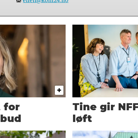
ellen@kom24.no
 for
Tine gir NF
rbud
løft