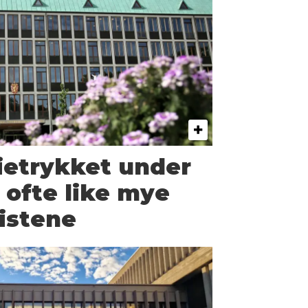
etrykket under
t ofte like mye
istene