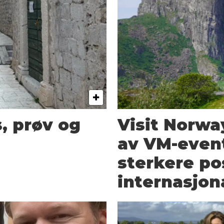
s, prøv og
Visit Norway
av VM-event
sterkere po
internasjon