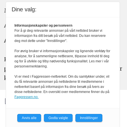
Dine valg:
Meninger: meninger@kom24.no
Annonse: annonse@watchmedia.no
Informasjonskapsler og personvern
For å gi deg relevante annonser på vårt nettsted bruker vi
informasjon fra ditt besøk på vårt nettsted. Du kan reservere
Abonnement:
kom24@watchmedia.no
deg mot dette under "Innstillinger".
For øvrig bruker vi informasjonskapsler og lignende verktøy for
analyse, for å sammenligne nettlesere, tilpasse innhold til deg
KOM24 arbeider etter Vær Varsom-
og for å utvikle og tilby nødvendig funksjonalitet. Les mer i vår
personvernerklæring.
plakatens regler for god presseskikk. Her
kan du lese mer om
PFUs
arbeid.
Vi er med i Fagpressen-nettverket. Om du samtykker under, vil
du få relevante annonser på nettstedene til medlemmene i
nettverket basert på informasjon fra dine besøk på tvers av
disse nettstedene. En oversikt over medlemmene finner du på
Fagpressen.no.
Avvis alle
Godta valgte
Innstillinger
Powered by Labrador CMS