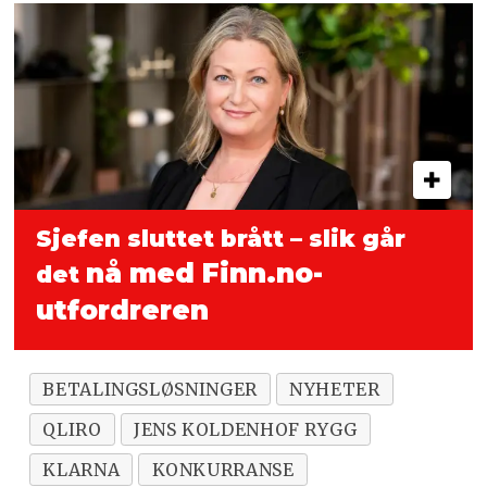
Sjefen sluttet brått – slik går
nå med Finn.no-
det
utfordreren
BETALINGSLØSNINGER
NYHETER
QLIRO
JENS KOLDENHOF RYGG
KLARNA
KONKURRANSE