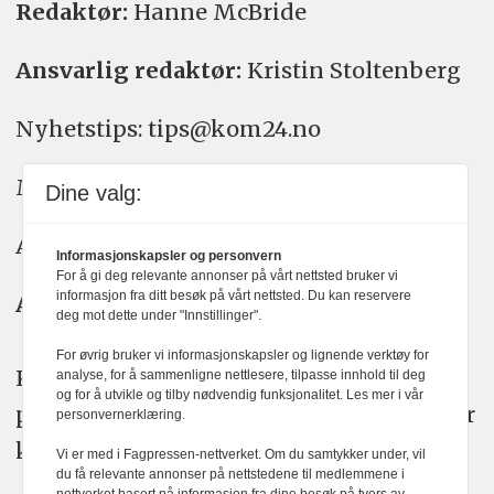
Redaktør:
Hanne McBride
Ansvarlig redaktør:
Kristin Stoltenberg
Nyhetstips: tips@kom24.no
Meninger: meninger@kom24.no
Dine valg:
Annonse: annonse@watchmedia.no
Informasjonskapsler og personvern
For å gi deg relevante annonser på vårt nettsted bruker vi
informasjon fra ditt besøk på vårt nettsted. Du kan reservere
Abonnement:
kom24@watchmedia.no
deg mot dette under "Innstillinger".
For øvrig bruker vi informasjonskapsler og lignende verktøy for
KOM24 arbeider etter Vær Varsom-
analyse, for å sammenligne nettlesere, tilpasse innhold til deg
og for å utvikle og tilby nødvendig funksjonalitet. Les mer i vår
plakatens regler for god presseskikk. Her
personvernerklæring.
kan du lese mer om
PFUs
arbeid.
Vi er med i Fagpressen-nettverket. Om du samtykker under, vil
du få relevante annonser på nettstedene til medlemmene i