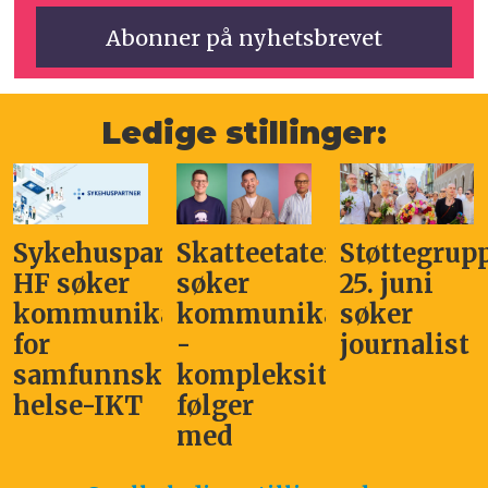
Ledige stillinger:
Sykehuspartner
Skatteetaten
Støttegrup
HF søker
søker
25. juni
kommunikasjonssjef
kommunikasjonsleder
søker
for
-
journalist
samfunnskritisk
kompleksitet
helse-IKT
følger
med