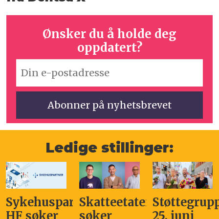
Ønsker du å holde deg
oppdatert?
Ledige stillinger:
Sykehuspartner
Skatteetaten
Støttegrup
HF søker
søker
25. juni