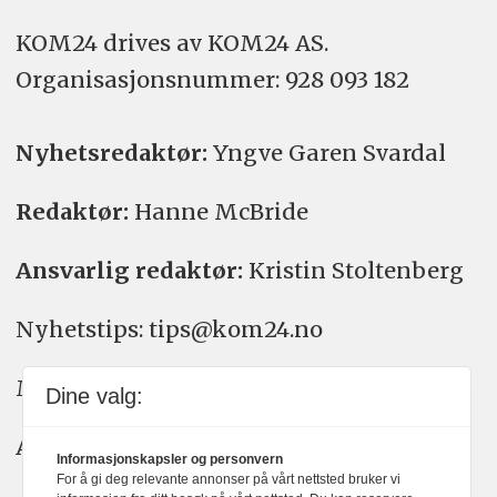
KOM24 drives av KOM24 AS.
Organisasjons­nummer: 928 093 182
Nyhetsredaktør:
Yngve Garen Svardal
Redaktør:
Hanne McBride
Ansvarlig redaktør:
Kristin Stoltenberg
Nyhetstips: tips@kom24.no
Meninger: meninger@kom24.no
Dine valg:
Annonse: annonse@watchmedia.no
Informasjonskapsler og personvern
For å gi deg relevante annonser på vårt nettsted bruker vi