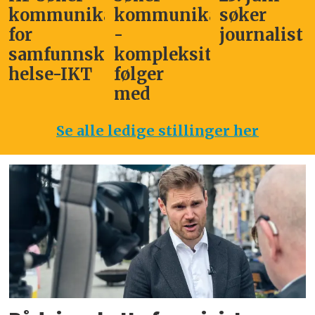
kommunikasjonssjef
kommunikasjonsleder
søker
for
-
journalist
samfunnskritisk
kompleksitet
helse-IKT
følger
med
Se alle ledige stillinger her