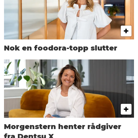
Nok en foodora-topp slutter
Morgenstern henter rådgiver
fra Dentsu X