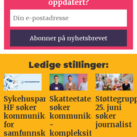
oppdatert?
Ledige stillinger:
Sykehuspartner
Skatteetaten
Støttegrup
HF søker
søker
25. juni
kommunikasjonssjef
kommunikasjonsleder
søker
for
-
journalist
samfunnskritisk
kompleksitet