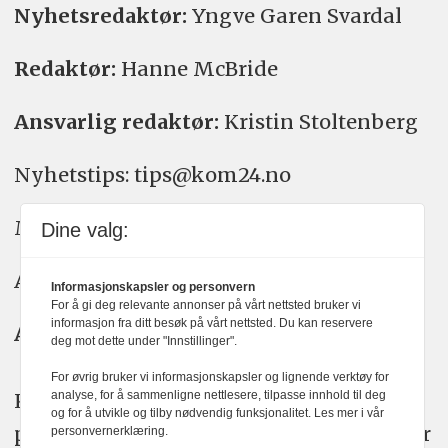
Nyhetsredaktør:
Yngve Garen Svardal
Redaktør:
Hanne McBride
Ansvarlig redaktør:
Kristin Stoltenberg
Nyhetstips: tips@kom24.no
Meninger: meninger@kom24.no
Dine valg:
Annonse: annonse@watchmedia.no
Informasjonskapsler og personvern
For å gi deg relevante annonser på vårt nettsted bruker vi
informasjon fra ditt besøk på vårt nettsted. Du kan reservere
Abonnement:
kom24@watchmedia.no
deg mot dette under "Innstillinger".
For øvrig bruker vi informasjonskapsler og lignende verktøy for
KOM24 arbeider etter Vær Varsom-
analyse, for å sammenligne nettlesere, tilpasse innhold til deg
og for å utvikle og tilby nødvendig funksjonalitet. Les mer i vår
plakatens regler for god presseskikk. Her
personvernerklæring.