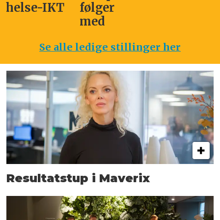
helse-IKT
følger
med
Se alle ledige stillinger her
Resultatstup i Maverix