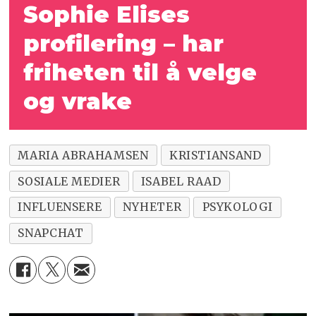
Sophie Elises
profilering – har
friheten til å velge
og vrake
MARIA ABRAHAMSEN
KRISTIANSAND
SOSIALE MEDIER
ISABEL RAAD
INFLUENSERE
NYHETER
PSYKOLOGI
SNAPCHAT