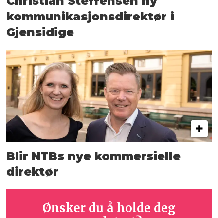
Christian Steffensen ny
kommunikasjons­direktør i
Gjensidige
Blir NTBs nye kommersielle
direktør
Ønsker du å holde deg