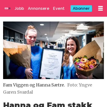
Jobb
Annonsere
Event
Abonner
Fam Viggen og Hanna Sætre.
Foto: Yngve
Garen Svardal
Hanna og Fam stakk