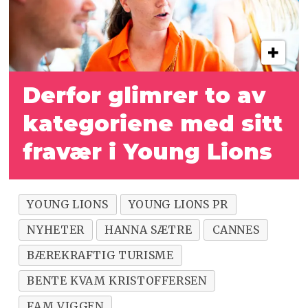
Derfor glimrer to av
kategoriene med sitt
fravær i Young Lions
YOUNG LIONS
YOUNG LIONS PR
NYHETER
HANNA SÆTRE
CANNES
BÆREKRAFTIG TURISME
BENTE KVAM KRISTOFFERSEN
FAM VIGGEN