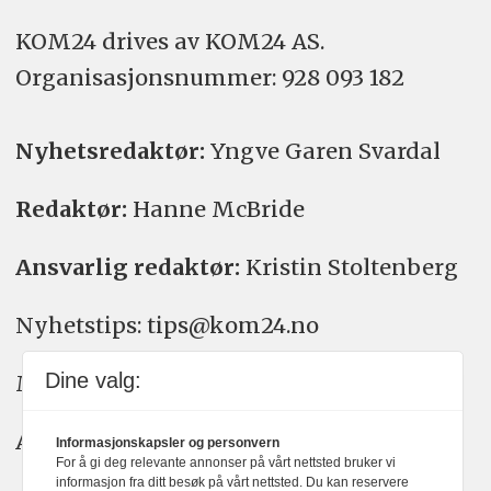
KOM24 drives av KOM24 AS.
Organisasjons­nummer: 928 093 182
Nyhetsredaktør:
Yngve Garen Svardal
Redaktør:
Hanne McBride
Ansvarlig redaktør:
Kristin Stoltenberg
Nyhetstips: tips@kom24.no
Dine valg:
Meninger: meninger@kom24.no
Annonse: annonse@watchmedia.no
Informasjonskapsler og personvern
For å gi deg relevante annonser på vårt nettsted bruker vi
informasjon fra ditt besøk på vårt nettsted. Du kan reservere