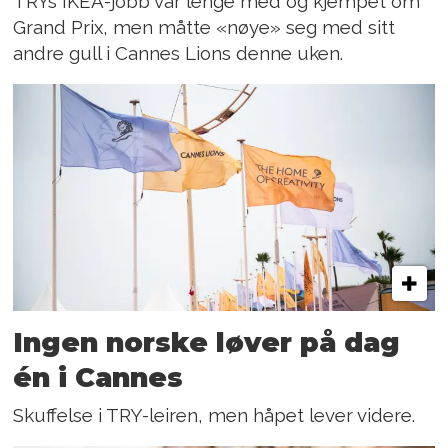
TRYs IKEA-jobb var lenge med og kjempet om
Grand Prix, men måtte «nøye» seg med sitt
andre gull i Cannes Lions denne uken.
Ingen norske løver på dag
én i Cannes
Skuffelse i TRY-leiren, men håpet lever videre.