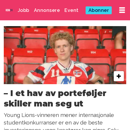
Jobb
Annonsere
Event
Abonner
Emne:
cannes
– I et hav av porteføljer
skiller man seg ut
Young Lions-vinneren mener internasjonale
studentkonkurranser er en av de beste