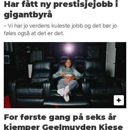
Har fått ny prestisjejobb i
gigantbyrå
– Vi har jo verdens kuleste jobb og det bør jo
føles også at det er det.
For første gang på seks år
kjemper Geelmuyden Kiese