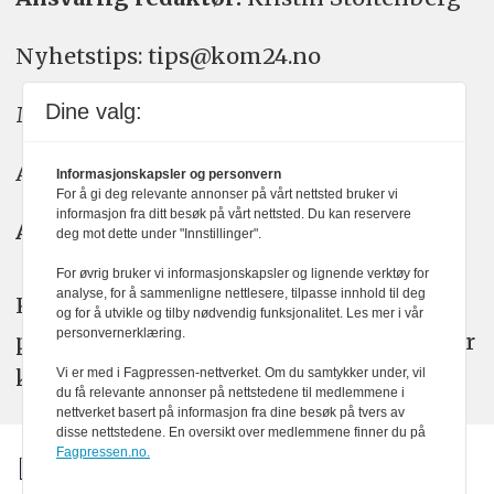
Nyhetstips: tips@kom24.no
Dine valg:
Meninger: meninger@kom24.no
Annonse: annonse@watchmedia.no
Informasjonskapsler og personvern
For å gi deg relevante annonser på vårt nettsted bruker vi
informasjon fra ditt besøk på vårt nettsted. Du kan reservere
Abonnement:
kom24@watchmedia.no
deg mot dette under "Innstillinger".
For øvrig bruker vi informasjonskapsler og lignende verktøy for
analyse, for å sammenligne nettlesere, tilpasse innhold til deg
KOM24 arbeider etter Vær Varsom-
og for å utvikle og tilby nødvendig funksjonalitet. Les mer i vår
personvernerklæring.
plakatens regler for god presseskikk. Her
kan du lese mer om
PFUs
arbeid.
Vi er med i Fagpressen-nettverket. Om du samtykker under, vil
du få relevante annonser på nettstedene til medlemmene i
nettverket basert på informasjon fra dine besøk på tvers av
disse nettstedene. En oversikt over medlemmene finner du på
Fagpressen.no.