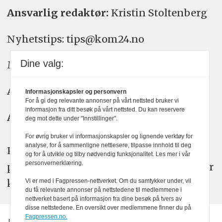
Ansvarlig redaktør:
Kristin Stoltenberg
Nyhetstips: tips@kom24.no
Dine valg:
Meninger: meninger@kom24.no
Annonse: annonse@watchmedia.no
Informasjonskapsler og personvern
For å gi deg relevante annonser på vårt nettsted bruker vi
informasjon fra ditt besøk på vårt nettsted. Du kan reservere
Abonnement:
kom24@watchmedia.no
deg mot dette under "Innstillinger".
For øvrig bruker vi informasjonskapsler og lignende verktøy for
analyse, for å sammenligne nettlesere, tilpasse innhold til deg
KOM24 arbeider etter Vær Varsom-
og for å utvikle og tilby nødvendig funksjonalitet. Les mer i vår
personvernerklæring.
plakatens regler for god presseskikk. Her
kan du lese mer om
PFUs
arbeid.
Vi er med i Fagpressen-nettverket. Om du samtykker under, vil
du få relevante annonser på nettstedene til medlemmene i
nettverket basert på informasjon fra dine besøk på tvers av
disse nettstedene. En oversikt over medlemmene finner du på
Fagpressen.no.