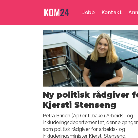
Jobb
Kontakt
Ann
Emne:
arbeids-
og
inkluderingsdepa
Ny politisk rådgiver f
Kjersti Stenseng
Petra Brinch (Ap) er tilbake i Arbeids- og
inkluderingsdepartementet, denne gange
som politisk rådgiver for arbeids- og
inkluderingsminister Kjersti Stenseng.