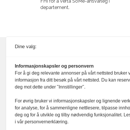
FHI for å verta SoMe-ansvarleg i
departement.
KOM24 drives av KOM24 AS.
Nyh
Dine valg:
Organisasjons­nummer: 928
Red
093 182
Informasjonskapsler og personvern
Ans
For å gi deg relevante annonser på vårt nettsted bruker v
informasjon fra ditt besøk på vårt nettsted. Du kan reser
Nyh
deg mot dette under "Innstillinger".
Men
For øvrig bruker vi informasjonskapsler og lignende ver
for analyse, for å sammenligne nettlesere, tilpasse innhol
Ann
deg og for å utvikle og tilby nødvendig funksjonalitet. L
i vår personvernerklæring.
Abo