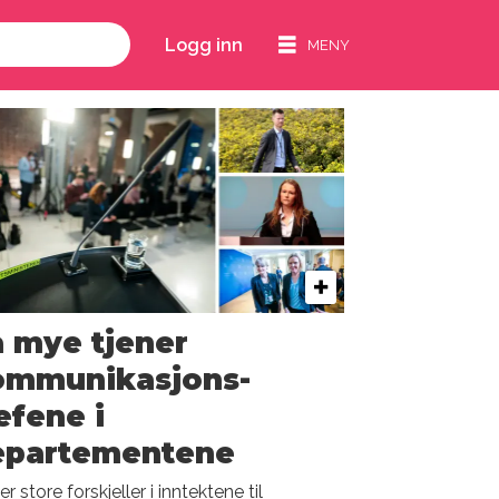
Logg inn
 mye tjener
ommunikasjons­
efene i
epartementene
er store forskjeller i inntektene til