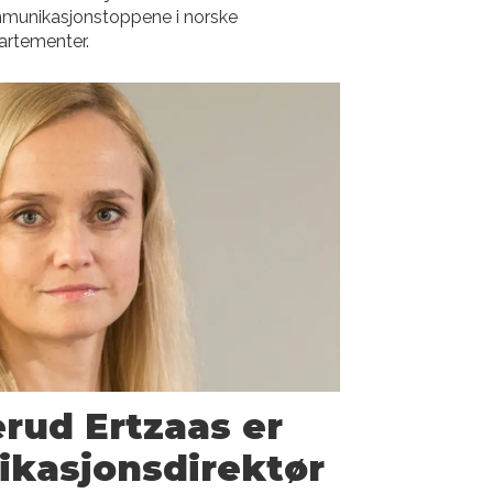
munikasjonstoppene i norske
artementer.
rud Ertzaas er
kasjons­direktør