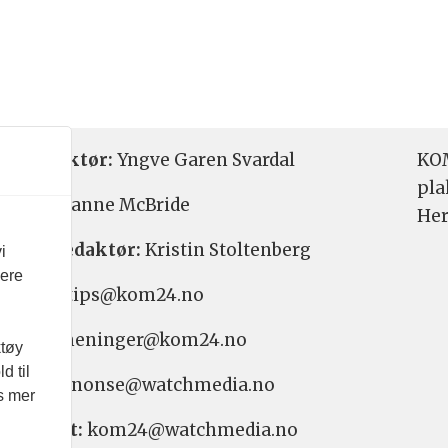
etsredaktør:
Yngve Garen Svardal
KOM
pla
aktør:
Hanne McBride
Her
varlig redaktør:
Kristin Stoltenberg
i
vere
etstips: tips@kom24.no
inger: meninger@kom24.no
ktøy
d til
onse: annonse@watchmedia.no
es mer
nnement:
kom24@watchmedia.no