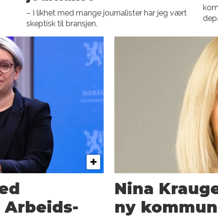
kom
– I likhet med mange journalister har jeg vært
dep
skeptisk til bransjen.
med
Nina Krauge
 Arbeids-
ny kommuni