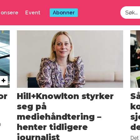
onsere
Event
Abonner
Søk
rtementet
or
Hill+Knowlton styrker
Så
seg på
k
mediehåndtering –
sj
n
henter tidligere
d
journalist
Det 