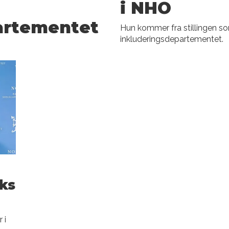
i NHO
artementet
Hun kommer fra stillingen s
inkluderingsdepartementet.
iks
 i