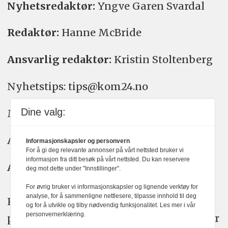
Nyhetsredaktør:
Yngve Garen Svardal
Redaktør:
Hanne McBride
Ansvarlig redaktør:
Kristin Stoltenberg
Nyhetstips: tips@kom24.no
Dine valg:
Meninger: meninger@kom24.no
Annonse: annonse@watchmedia.no
Informasjonskapsler og personvern
For å gi deg relevante annonser på vårt nettsted bruker vi
informasjon fra ditt besøk på vårt nettsted. Du kan reservere
Abonnement:
kom24@watchmedia.no
deg mot dette under "Innstillinger".
For øvrig bruker vi informasjonskapsler og lignende verktøy for
analyse, for å sammenligne nettlesere, tilpasse innhold til deg
KOM24 arbeider etter Vær Varsom-
og for å utvikle og tilby nødvendig funksjonalitet. Les mer i vår
personvernerklæring.
plakatens regler for god presseskikk. Her