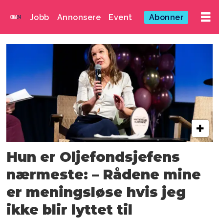
Jobb
Annonsere
Event
Abonner
Emne:
den
store
kommunikasjonspri
Hun er Oljefondsjefens
nærmeste: – Rådene mine
er meningsløse hvis jeg
ikke blir lyttet til