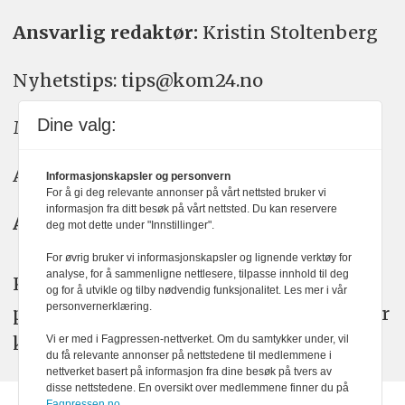
Ansvarlig redaktør:
Kristin Stoltenberg
Nyhetstips: tips@kom24.no
Dine valg:
Meninger: meninger@kom24.no
Annonse: annonse@watchmedia.no
Informasjonskapsler og personvern
For å gi deg relevante annonser på vårt nettsted bruker vi
informasjon fra ditt besøk på vårt nettsted. Du kan reservere
Abonnement:
kom24@watchmedia.no
deg mot dette under "Innstillinger".
For øvrig bruker vi informasjonskapsler og lignende verktøy for
analyse, for å sammenligne nettlesere, tilpasse innhold til deg
KOM24 arbeider etter Vær Varsom-
og for å utvikle og tilby nødvendig funksjonalitet. Les mer i vår
personvernerklæring.
plakatens regler for god presseskikk. Her
kan du lese mer om
PFUs
arbeid.
Vi er med i Fagpressen-nettverket. Om du samtykker under, vil
du få relevante annonser på nettstedene til medlemmene i
nettverket basert på informasjon fra dine besøk på tvers av
disse nettstedene. En oversikt over medlemmene finner du på
Fagpressen.no.