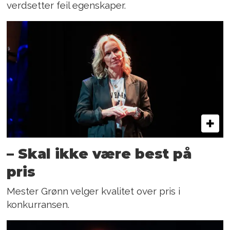
verdsetter feil egenskaper.
– Skal ikke være best på
pris
Mester Grønn velger kvalitet over pris i
konkurransen.