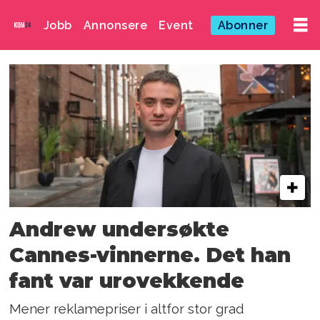
Jobb
Annonsere
Event
Abonner
Emne:
dsad
Andrew undersøkte
Cannes-vinnerne. Det han
fant var urovekkende
Mener reklamepriser i altfor stor grad