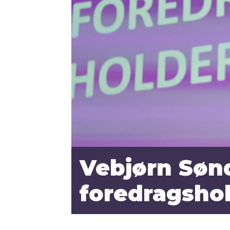
Vebjørn Sønd
foredragsho