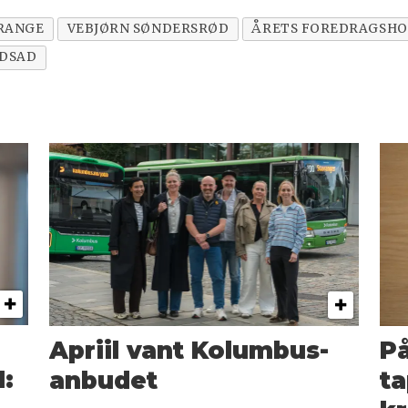
RANGE
VEBJØRN SØNDERSRØD
ÅRETS FOREDRAGSH
DSAD
Apriil vant Kolumbus-
På
:
anbudet
ta