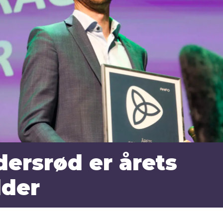
ersrød er årets
lder