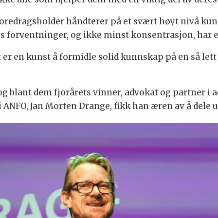
 foredragsholder håndterer på et svært høyt nivå ku
 forventninger, og ikke minst konsentrasjon, har 
 er en kunst å formidle solid kunnskap på en så let
 og blant dem fjorårets vinner, advokat og partner i
NFO, Jan Morten Drange, fikk han æren av å dele ut 