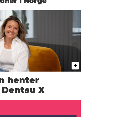
oner i Norge
n henter
a Dentsu X