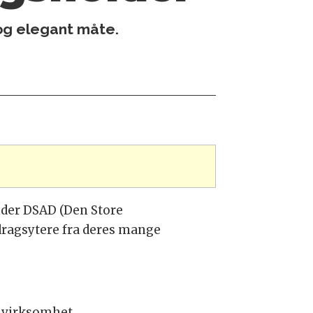
 og elegant måte.
der DSAD (Den Store
dragsytere fra deres mange
s virksomhet.