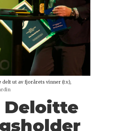
lt ut av fjorårets vinner (t.v.),
ardin
 Deloitte
ragsholder