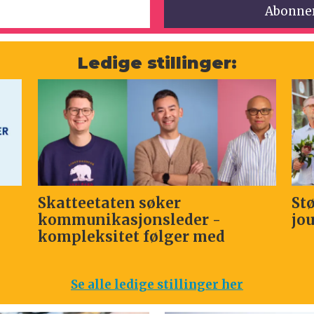
Ledige stillinger:
Skatteetaten søker
St
kommunikasjonsleder -
jo
kompleksitet følger med
Se alle ledige stillinger her