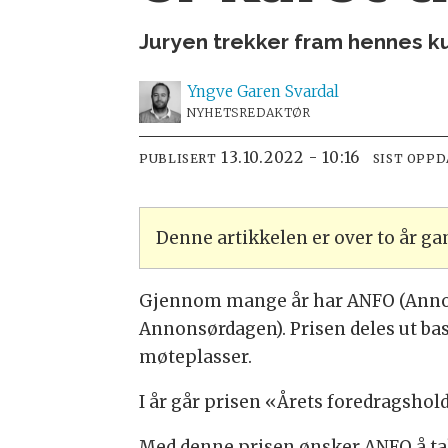
Juryen trekker fram hennes ku
Yngve
Garen Svardal
NYHETSREDAKTØR
13.10.2022 - 10:16
PUBLISERT
SIST OPP
Denne artikkelen er over to år g
Gjennom mange år har ANFO (Annon
Annonsørdagen). Prisen deles ut ba
møteplasser.
I år går prisen «Årets foredragsholde
Med denne prisen ønsker ANFO å tak