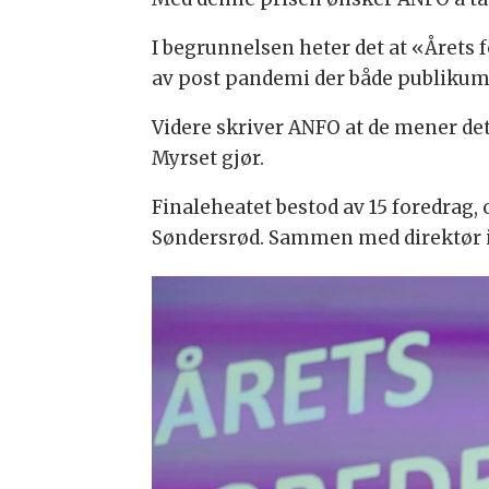
I begrunnelsen heter det at «Årets
av post pandemi der både publikums
Videre skriver ANFO at de mener det
Myrset gjør.
Finaleheatet bestod av 15 foredrag,
Søndersrød. Sammen med direktør i A