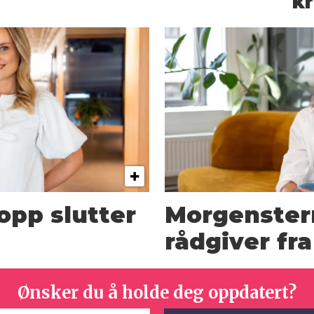
kr
opp slutter
Morgenster
rådgiver fr
Ønsker du å holde deg oppdatert?