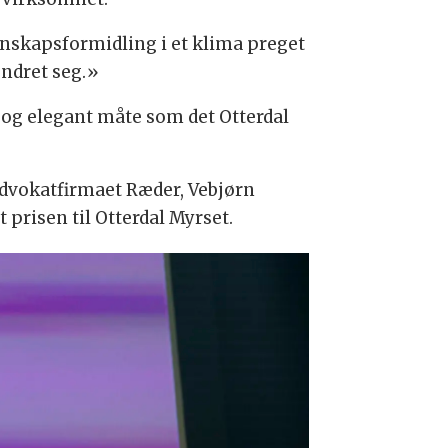
nnskapsformidling i et klima preget
endret seg.»
t og elegant måte som det Otterdal
 advokatfirmaet Ræder, Vebjørn
prisen til Otterdal Myrset.