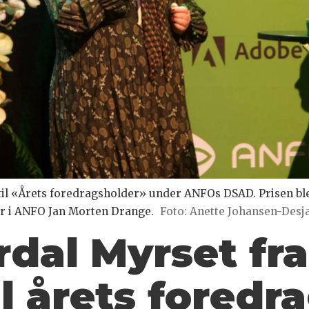
til «Årets foredragsholder» under ANFOs DSAD. Prisen ble de
r i ANFO Jan Morten Drange.
Foto: Anette Johansen-Desj
rdal Myrset fra
il årets fored