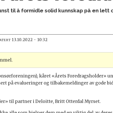
nst til å formidle solid kunnskap på en lett
13.10.2022 - 10:32
DATERT
ammel.
sørforeningen), kåret «Årets Foredragsholder» un
sert på evalueringer og tilbakemeldinger av gode bi
r» til partner i Deloitte, Britt Otterdal Myrset.
ke alle som hjelper dem med en viktig del av dere