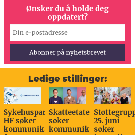
Ønsker du å holde deg
oppdatert?
Ledige stillinger:
Sykehuspartner
Skatteetaten
Støttegrup
HF søker
søker
25. juni
kommunikasjonssjef
kommunikasjonsleder
søker