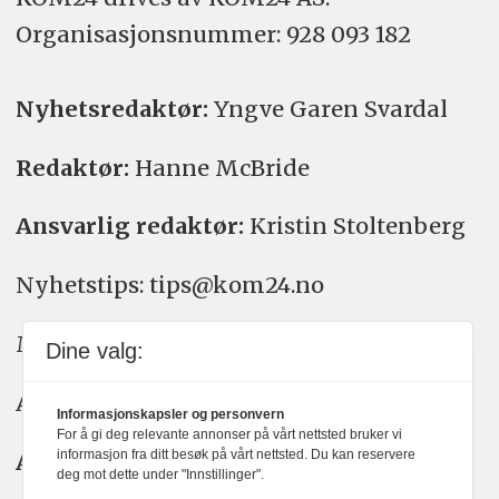
Organisasjons­nummer: 928 093 182
Nyhetsredaktør:
Yngve Garen Svardal
Redaktør:
Hanne McBride
Ansvarlig redaktør:
Kristin Stoltenberg
Nyhetstips: tips@kom24.no
Meninger: meninger@kom24.no
Dine valg:
Annonse: annonse@watchmedia.no
Informasjonskapsler og personvern
For å gi deg relevante annonser på vårt nettsted bruker vi
informasjon fra ditt besøk på vårt nettsted. Du kan reservere
Abonnement:
kom24@watchmedia.no
deg mot dette under "Innstillinger".