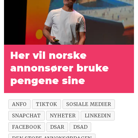
Her vil norske
annonsører bruke
pengene sine
ANFO
TIKTOK
SOSIALE MEDIER
SNAPCHAT
NYHETER
LINKEDIN
FACEBOOK
DSAR
DSAD