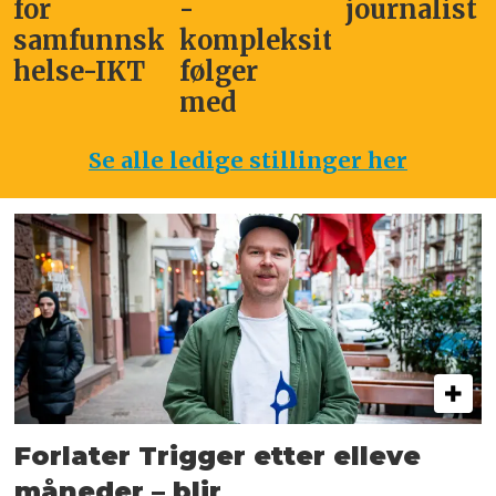
for
-
journalist
samfunnskritisk
kompleksitet
helse-IKT
følger
med
Se alle ledige stillinger her
Forlater Trigger etter elleve
måneder – blir