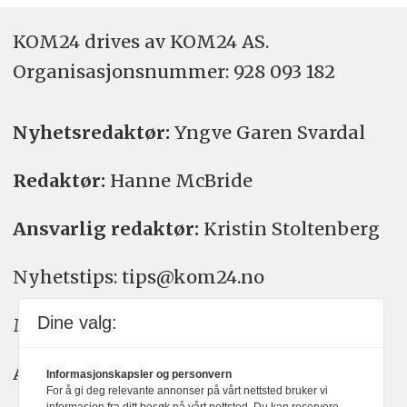
KOM24 drives av KOM24 AS.
Organisasjons­nummer: 928 093 182
Nyhetsredaktør:
Yngve Garen Svardal
Redaktør:
Hanne McBride
Ansvarlig redaktør:
Kristin Stoltenberg
Nyhetstips: tips@kom24.no
Dine valg:
Meninger: meninger@kom24.no
Annonse: annonse@watchmedia.no
Informasjonskapsler og personvern
For å gi deg relevante annonser på vårt nettsted bruker vi