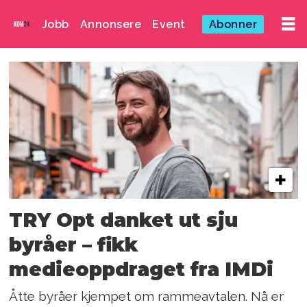
Jobb
Annonsere
Event
Abonner
Emne:
gunnar
stensaker
TRY Opt danket ut sju
byråer – fikk
medieoppdraget fra IMDi
Åtte byråer kjempet om rammeavtalen. Nå er