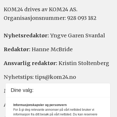
KOM24 drives av KOM24 AS.
Organisasjons­nummer: 928 093 182
Nyhetsredaktør:
Yngve Garen Svardal
Redaktør:
Hanne McBride
Ansvarlig redaktør:
Kristin Stoltenberg
Nyhetstips: tips@kom24.no
Dine valg:
Meninger: meninger@kom24.no
Annonse: annonse@watchmedia.no
Informasjonskapsler og personvern
For å gi deg relevante annonser på vårt nettsted bruker vi
informasjon fra ditt besøk på vårt nettsted. Du kan reservere