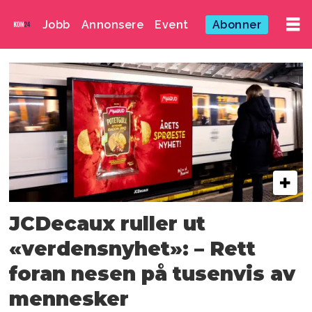
Jobb
Annonsere
Event
Abonner
Emne:
inge
aasen
JCDecaux ruller ut
«verdensnyhet»: – Rett
foran nesen på tusenvis av
mennesker