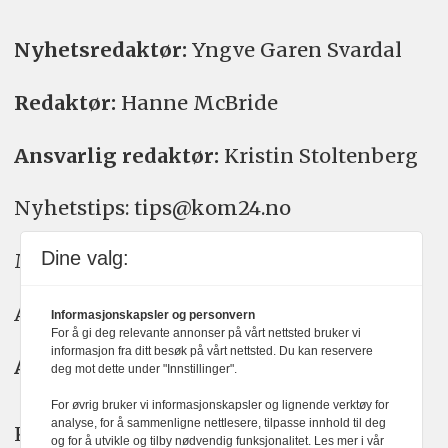
Nyhetsredaktør:
Yngve Garen Svardal
Redaktør:
Hanne McBride
Ansvarlig redaktør:
Kristin Stoltenberg
Nyhetstips: tips@kom24.no
Dine valg:
Meninger: meninger@kom24.no
Annonse: annonse@watchmedia.no
Informasjonskapsler og personvern
For å gi deg relevante annonser på vårt nettsted bruker vi
informasjon fra ditt besøk på vårt nettsted. Du kan reservere
Abonnement:
kom24@watchmedia.no
deg mot dette under "Innstillinger".
For øvrig bruker vi informasjonskapsler og lignende verktøy for
analyse, for å sammenligne nettlesere, tilpasse innhold til deg
KOM24 arbeider etter Vær Varsom-
og for å utvikle og tilby nødvendig funksjonalitet. Les mer i vår