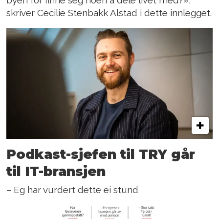
byen for finne seg noen å dele livet med?»,
skriver Cecilie Stenbakk Alstad i dette innlegget.
Podkast-sjefen til TRY går
til IT-bransjen
– Eg har vurdert dette ei stund