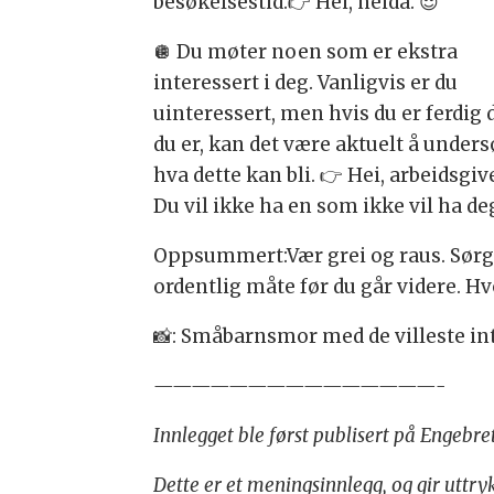
besøkelsestid.👉 Hei, neida. 😌
🪩 Du møter noen som er ekstra
interessert i deg. Vanligvis er du
uinteressert, men hvis du er ferdig 
du er, kan det være aktuelt å under
hva dette kan bli. 👉 Hei, arbeidsgiv
Du vil ikke ha en som ikke vil ha de
Oppsummert:Vær grei og raus. Sørg f
ordentlig måte før du går videre. H
📸: Småbarnsmor med de villeste int
———————————————-
Innlegget ble først publisert på Engebret
Dette er et meningsinnlegg, og gir uttryk