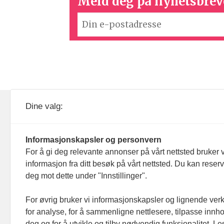
Meld deg på nyhetsbrev
KOM24 drives av KOM24 AS.
Nyh
Dine valg:
Organisasjons­nummer: 928
Red
093 182
Informasjonskapsler og personvern
Ans
For å gi deg relevante annonser på vårt nettsted bruker v
informasjon fra ditt besøk på vårt nettsted. Du kan reser
Nyh
deg mot dette under "Innstillinger".
Men
For øvrig bruker vi informasjonskapsler og lignende ver
for analyse, for å sammenligne nettlesere, tilpasse innhol
Ann
deg og for å utvikle og tilby nødvendig funksjonalitet. L