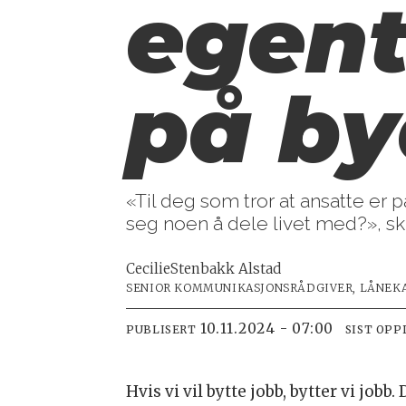
egent
på b
«Til deg som tror at ansatte er p
seg noen å dele livet med?», skr
Cecilie
Stenbakk Alstad
SENIOR KOMMUNIKASJONSRÅDGIVER, LÅNEK
10.11.2024 - 07:00
PUBLISERT
SIST OPP
Hvis vi vil bytte jobb, bytter vi job