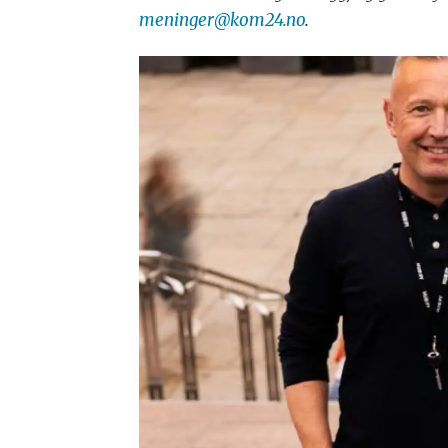
meninger@kom24.no
.