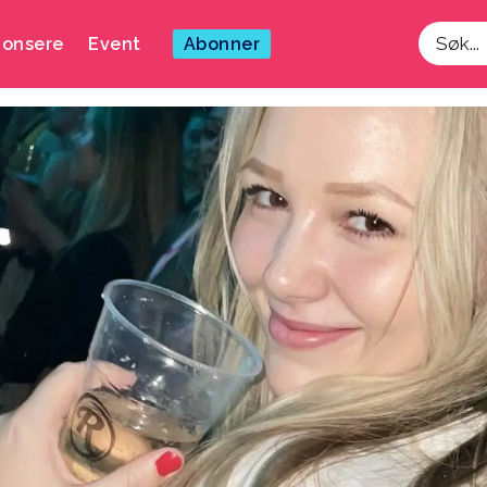
onsere
Event
Abonner
Søk