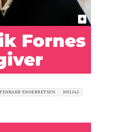
rik Fornes
giver
STENBAKK ENGEBRETSEN
1011242