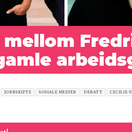
d mellom Fred
gamle arbeids
JOBBSKIFTE
SOSIALE MEDIER
DEBATT
CECILIE 