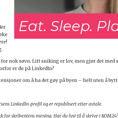
Eat. Sleep. Pl
der
søke
ere!
g.
or nok søvn. Litt sniking er lov, men gjør det med s
vorfor er du på LinkedIn?
ensjoner om å ha det gøy på byen – helt uten å bytt
sens LinkedIn-profil og er republisert etter avtale.
k for skribentens mening. Har du lyst til å skrive i KOM24? 