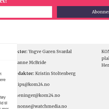
et!
etsredaktør:
Yngve Garen Svardal
KOM
pla
aktør:
Hanne McBride
Her
varlig redaktør:
Kristin Stoltenberg
i
vere
etstips: tips@kom24.no
inger: meninger@kom24.no
ktøy
d til
onse: annonse@watchmedia.no
es mer