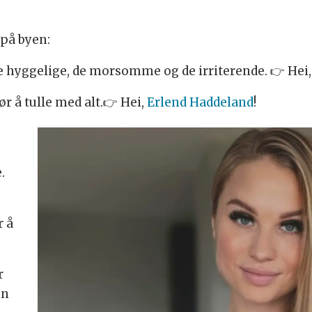
 på byen:
 hyggelige, de morsomme og de irriterende. 👉 Hei, 
ør å tulle med alt.👉 Hei,
Erlend Haddeland
!
.
r å
r
in