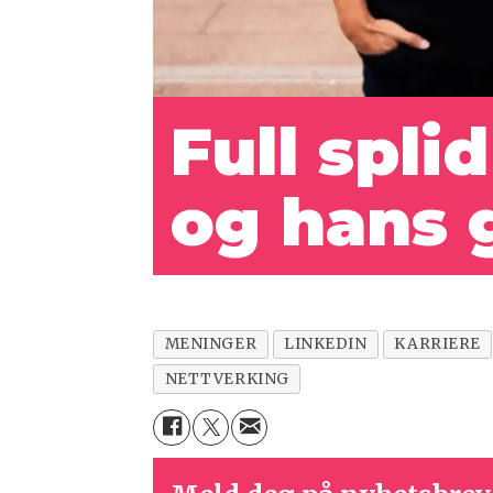
Full spli
og hans 
MENINGER
LINKEDIN
KARRIERE
NETTVERKING