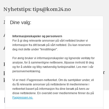
Nyhetstips: tips@kom24.no
Meninger: meninger@kom24.no
Dine valg:
Annonse: annonse@watchmedia.no
Informasjonskapsler og personvern
For å gi deg relevante annonser på vårt nettsted bruker vi
informasjon fra ditt besøk på vårt nettsted. Du kan reservere
Abonnement:
kom24@watchmedia.no
deg mot dette under "Innstillinger".
For øvrig bruker vi informasjonskapsler og lignende verktøy for
analyse, for å sammenligne nettlesere, tilpasse innhold til deg
KOM24 arbeider etter Vær Varsom-
og for å utvikle og tilby nødvendig funksjonalitet. Les mer i vår
plakatens regler for god presseskikk. Her
personvernerklæring.
kan du lese mer om
PFUs
arbeid.
Vi er med i Fagpressen-nettverket. Om du samtykker under, vil
du få relevante annonser på nettstedene til medlemmene i
nettverket basert på informasjon fra dine besøk på tvers av
disse nettstedene. En oversikt over medlemmene finner du på
Fagpressen.no.