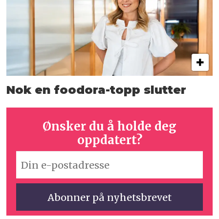
Nok en foodora-topp slutter
Ønsker du å holde deg
oppdatert?