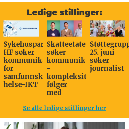
Ledige stillinger:
Sykehuspartner
Skatteetaten
Støttegrup
HF søker
søker
25. juni
kommunikasjonssjef
kommunikasjonsleder
søker
for
-
journalist
samfunnskritisk
kompleksitet
helse-IKT
følger
med
Se alle ledige stillinger her