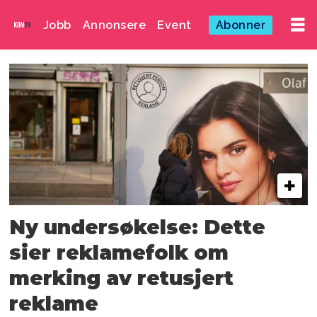
Jobb
Annonsere
Event
Abonner
Emne:
kroppspress
Ny undersøkelse: Dette
sier reklamefolk om
merking av retusjert
reklame