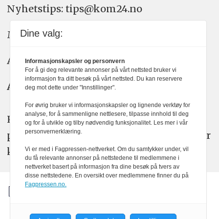
Nyhetstips: tips@kom24.no
Dine valg:
Meninger: meninger@kom24.no
Annonse: annonse@watchmedia.no
Informasjonskapsler og personvern
For å gi deg relevante annonser på vårt nettsted bruker vi
informasjon fra ditt besøk på vårt nettsted. Du kan reservere
Abonnement:
kom24@watchmedia.no
deg mot dette under "Innstillinger".
For øvrig bruker vi informasjonskapsler og lignende verktøy for
analyse, for å sammenligne nettlesere, tilpasse innhold til deg
KOM24 arbeider etter Vær Varsom-
og for å utvikle og tilby nødvendig funksjonalitet. Les mer i vår
personvernerklæring.
plakatens regler for god presseskikk. Her
kan du lese mer om
PFUs
arbeid.
Vi er med i Fagpressen-nettverket. Om du samtykker under, vil
du få relevante annonser på nettstedene til medlemmene i
nettverket basert på informasjon fra dine besøk på tvers av
disse nettstedene. En oversikt over medlemmene finner du på
Fagpressen.no.