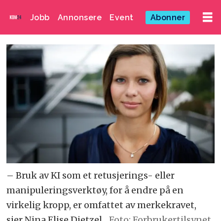
Jobb
Annonsere
Event
Abonner
– Bruk av KI som et retusjerings- eller
manipuleringsverktøy, for å endre på en
virkelig kropp, er omfattet av merkekravet,
sier Nina Elise Dietzel.
Foto: Forbrukertilsynet