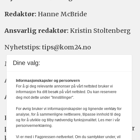
Redaktør:
Hanne McBride
Ansvarlig redaktør:
Kristin Stoltenberg
Nyhetstips: tips@kom24.no
Dine valg:
Meninger: meninger@kom24.no
Annonse: annonse@watchmedia.no
Informasjonskapsler og personvern
For å gi deg relevante annonser på vårt nettsted bruker vi
informasjon fra ditt besøk på vårt nettsted. Du kan reservere
Abonnement:
kom24@watchmedia.no
deg mot dette under "Innstillinger".
For øvrig bruker vi informasjonskapsler og lignende verktøy for
analyse, for å sammenligne nettlesere, tilpasse innhold til deg
KOM24 arbeider etter Vær Varsom-
og for å utvikle og tilby nødvendig funksjonalitet. Les mer i vår
personvernerklæring.
plakatens regler for god presseskikk. Her
kan du lese mer om
PFUs
arbeid.
Vi er med i Fagpressen-nettverket. Om du samtykker under, vil