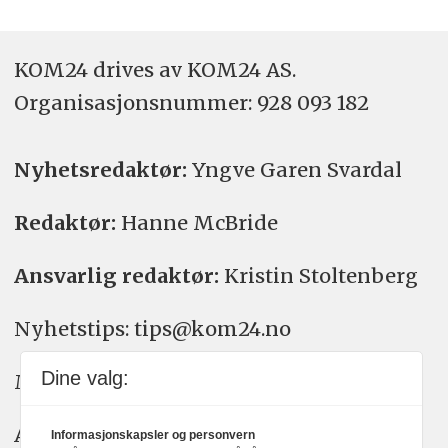
KOM24 drives av KOM24 AS.
Organisasjons­nummer: 928 093 182
Nyhetsredaktør:
Yngve Garen Svardal
Redaktør:
Hanne McBride
Ansvarlig redaktør:
Kristin Stoltenberg
Nyhetstips: tips@kom24.no
Dine valg:
Meninger: meninger@kom24.no
Annonse: annonse@watchmedia.no
Informasjonskapsler og personvern