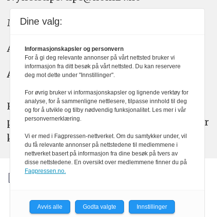
Dine valg:
Meninger: meninger@kom24.no
Annonse: annonse@watchmedia.no
Informasjonskapsler og personvern
For å gi deg relevante annonser på vårt nettsted bruker vi
informasjon fra ditt besøk på vårt nettsted. Du kan reservere
Abonnement:
kom24@watchmedia.no
deg mot dette under "Innstillinger".
For øvrig bruker vi informasjonskapsler og lignende verktøy for
analyse, for å sammenligne nettlesere, tilpasse innhold til deg
KOM24 arbeider etter Vær Varsom-
og for å utvikle og tilby nødvendig funksjonalitet. Les mer i vår
personvernerklæring.
plakatens regler for god presseskikk. Her
kan du lese mer om
PFUs
arbeid.
Vi er med i Fagpressen-nettverket. Om du samtykker under, vil
du få relevante annonser på nettstedene til medlemmene i
nettverket basert på informasjon fra dine besøk på tvers av
disse nettstedene. En oversikt over medlemmene finner du på
Fagpressen.no.
Avvis alle
Godta valgte
Innstillinger