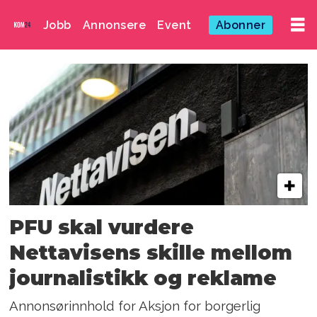
Jobb
Annonsere
Event
Abonner
Emne:
pressens
faglige
utvalg
PFU skal vurdere
Nettavisens skille mellom
journalistikk og reklame
Annonsørinnhold for Aksjon for borgerlig