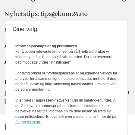
Nyhetstips: tips@kom24.no
Dine valg:
Meninger: meninger@kom24.no
Annonse: annonse@watchmedia.no
Informasjonskapsler og personvern
For å gi deg relevante annonser på vårt nettsted bruker vi
informasjon fra ditt besøk på vårt nettsted. Du kan reservere
Abonnement:
kom24@watchmedia.no
deg mot dette under "Innstillinger".
For øvrig bruker vi informasjonskapsler og lignende verktøy for
analyse, for å sammenligne nettlesere, tilpasse innhold til deg
KOM24 arbeider etter Vær Varsom-
og for å utvikle og tilby nødvendig funksjonalitet. Les mer i vår
personvernerklæring.
plakatens regler for god presseskikk. Her
kan du lese mer om
PFUs
arbeid.
Vi er med i Fagpressen-nettverket. Om du samtykker under, vil
du få relevante annonser på nettstedene til medlemmene i
nettverket basert på informasjon fra dine besøk på tvers av
disse nettstedene. En oversikt over medlemmene finner du på
Fagpressen.no.