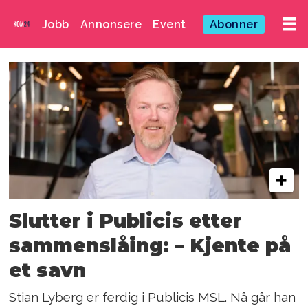
Jobb
Annonsere
Event
Abonner
Emne:
publicis
msl
Slutter i Publicis etter
sammenslåing: – Kjente på
et savn
Stian Lyberg er ferdig i Publicis MSL. Nå går han