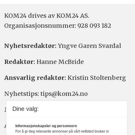
KOM24 drives av KOM24 AS.
Organisasjons­nummer: 928 093 182
Nyhetsredaktør:
Yngve Garen Svardal
Redaktør:
Hanne McBride
Ansvarlig redaktør:
Kristin Stoltenberg
Nyhetstips: tips@kom24.no
Dine valg:
Meninger: meninger@kom24.no
Annonse: annonse@watchmedia.no
Informasjonskapsler og personvern
For å gi deg relevante annonser på vårt nettsted bruker vi