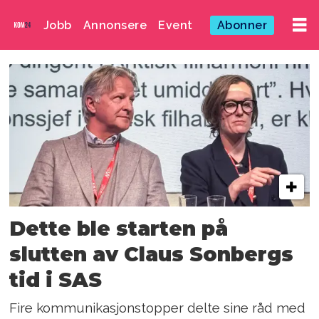
Jobb
Annonsere
Event
Abonner
Emne:
sogn
avis
Dette ble starten på
slutten av Claus Sonbergs
tid i SAS
Fire kommunikasjonstopper delte sine råd med