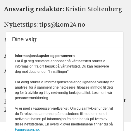
Ansvarlig redaktør:
Kristin Stoltenberg
Nyhetstips: tips@kom24.no
Dine valg:
Meninger: meninger@kom24.no
Annonse: annonse@watchmedia.no
Informasjonskapsler og personvern
For å gi deg relevante annonser på vårt nettsted bruker vi
informasjon fra ditt besøk på vårt nettsted. Du kan reservere
Abonnement:
kom24@watchmedia.no
deg mot dette under "Innstillinger".
For øvrig bruker vi informasjonskapsler og lignende verktøy for
analyse, for å sammenligne nettlesere, tilpasse innhold til deg
KOM24 arbeider etter Vær Varsom-
og for å utvikle og tilby nødvendig funksjonalitet. Les mer i vår
personvernerklæring.
plakatens regler for god presseskikk. Her
kan du lese mer om
PFUs
arbeid.
Vi er med i Fagpressen-nettverket. Om du samtykker under, vil
du få relevante annonser på nettstedene til medlemmene i
nettverket basert på informasjon fra dine besøk på tvers av
disse nettstedene. En oversikt over medlemmene finner du på
Fagpressen.no.