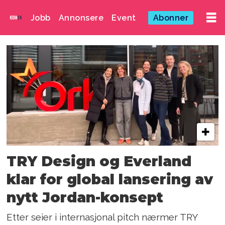
Jobb
Annonsere
Event
Abonner
Emne:
tonje
jæger
TRY Design og Everland
klar for global lansering av
nytt Jordan-konsept
Etter seier i internasjonal pitch nærmer TRY