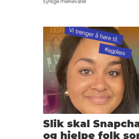
synlige merkevarer.
Slik skal Snapch
og hjelpe folk so