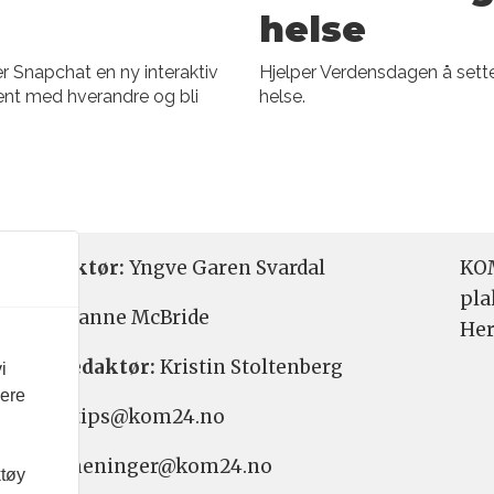
helse
r Snapchat en ny interaktiv
Hjelper Verdensdagen å sette
pent med hverandre og bli
helse.
etsredaktør:
Yngve Garen Svardal
KOM
pla
aktør:
Hanne McBride
Her
varlig redaktør:
Kristin Stoltenberg
i
vere
etstips: tips@kom24.no
inger: meninger@kom24.no
ktøy