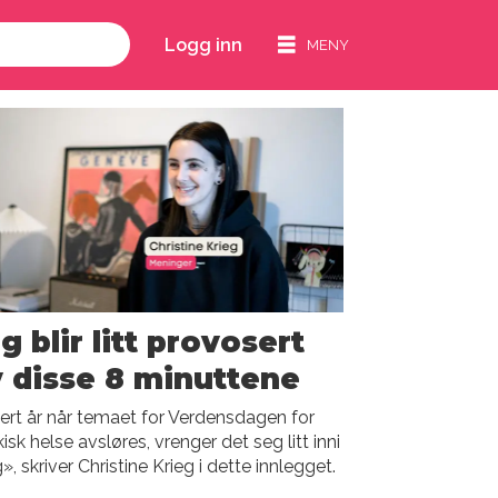
Logg inn
g blir litt provosert
 disse 8 minuttene
rt år når temaet for Verdensdagen for
isk helse avsløres, vrenger det seg litt inni
, skriver Christine Krieg i dette innlegget.