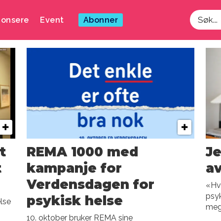
onsere
Event
Abonner
Søk
t
REMA 1000 med
Je
t
kampanje for
av
n
Verdensdagen for
«Hve
psyk
psykisk helse
lse
meg»
10. oktober bruker REMA sine