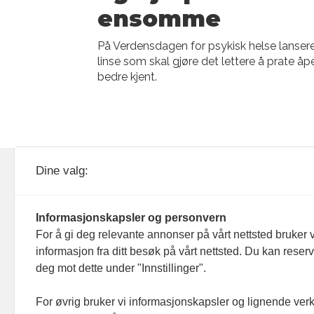
ensomme
På Verdensdagen for psykisk helse lansere
linse som skal gjøre det lettere å prate å
bedre kjent.
KOM24 drives av KOM24 AS.
Nyh
Dine valg:
Organisasjons­nummer: 928
Red
093 182
Informasjonskapsler og personvern
Ans
For å gi deg relevante annonser på vårt nettsted bruker v
informasjon fra ditt besøk på vårt nettsted. Du kan reser
Nyh
deg mot dette under "Innstillinger".
Men
For øvrig bruker vi informasjonskapsler og lignende ver