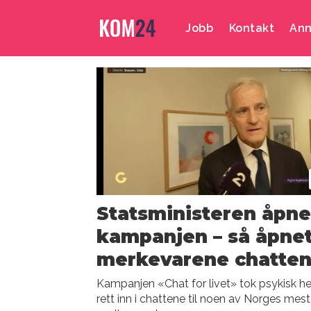
Jobb
Kontakt
Ann
Emne:
verdensdagen
for
psykisk
Statsministeren åpne
helse
kampanjen – så åpne
merkevarene chatte
Kampanjen «Chat for livet» tok psykisk he
rett inn i chattene til noen av Norges mest