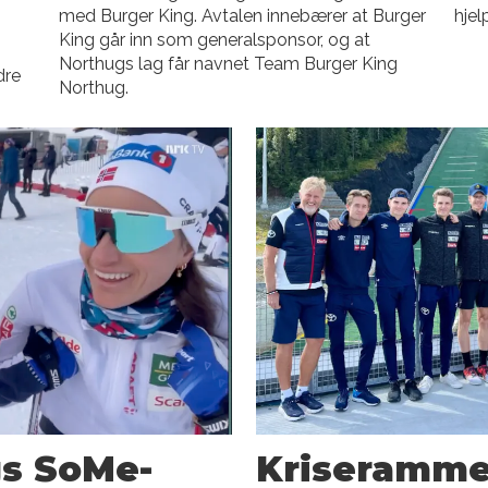
med Burger King. Avtalen innebærer at Burger
hjel
King går inn som generalsponsor, og at
Northugs lag får navnet Team Burger King
dre
Northug.
s SoMe-
Kriseramme