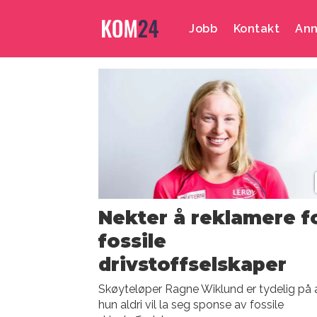
Jobb
Kontakt
Ann
Emne:
vintersport
Nekter å reklamere f
fossile
drivstoffselskaper
Skøyteløper Ragne Wiklund er tydelig på 
hun aldri vil la seg sponse av fossile