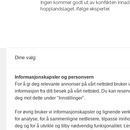
Ingen kommer godt ut av konflikten innad 
hopplandslaget, ifølge eksperter.
KOM24 drives av KOM24 AS.
Nyh
Dine valg:
Organisasjons­nummer: 928
Red
093 182
Informasjonskapsler og personvern
Ans
For å gi deg relevante annonser på vårt nettsted bruker v
informasjon fra ditt besøk på vårt nettsted. Du kan reser
Nyh
deg mot dette under "Innstillinger".
Men
For øvrig bruker vi informasjonskapsler og lignende ver
for analyse, for å sammenligne nettlesere, tilpasse innhol
Ann
deg og for å utvikle og tilby nødvendig funksjonalitet. L