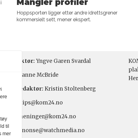
Mangler profiler
i
Hoppsporten ligger etter andre idrettsgrener
kommersielt sett, mener ekspert.
etsredaktør:
Yngve Garen Svardal
KOM
pla
aktør:
Hanne McBride
Her
varlig redaktør:
Kristin Stoltenberg
i
vere
etstips: tips@kom24.no
inger: meninger@kom24.no
ktøy
d til
onse: annonse@watchmedia.no
es mer