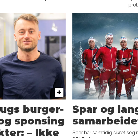
prob
ugs burger-
Spar og lan
 og sponsing
samarbeide
ter: – Ikke
Spar har samtidig sikret seg