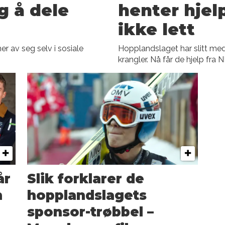
g å dele
henter hjel
ikke lett
r av seg selv i sosiale
Hopplandslaget har slitt med
krangler. Nå får de hjelp fr
år
Slik forklarer de
n
hopplandslagets
sponsor-trøbbel –