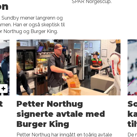
SPAR Norgescup.
on
ud Sundby mener langrenn og
men. Han er også skeptisk til
er Northug og Burger King.
t
Petter Northug
So
signerte avtale med
ka
Burger King
ti
Petter Northug har inngått en toårig avtale
De m