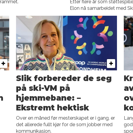
ogrammet.
Etter flere år som støttespille
Elon nå samarbeidet med Skif
Slik forbereder de seg
Kr
på ski-VM på
av
m
hjemmebane: –
ov
Ekstremt hektisk
k
Over en måned før mesterskapet er i gang, er
Lang
det allerede fullt kjør for de som jobber med
god
kommunikasjon.
spon