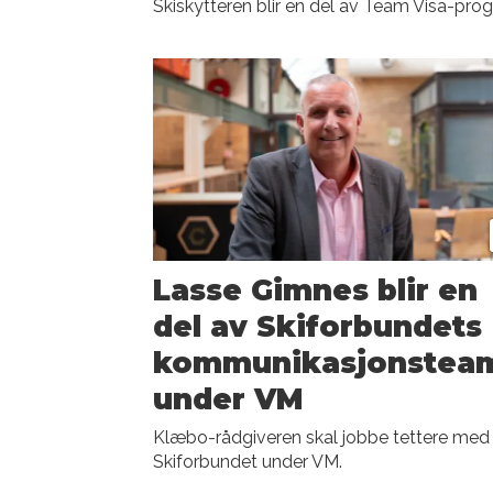
Skiskytteren blir en del av Team Visa-pr
Lasse Gimnes blir en
del av Skiforbundets
kommunikasjon­­s­tea
under VM
Klæbo-rådgiveren skal jobbe tettere med
Skiforbundet under VM.