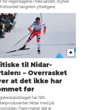
r for regionlagene i hele landet, styrker
orbundet langrenn ytterligere.
itiske til Nidar-
talen: – Overrasket
er at det ikke har
ommet før
rennslandslaget har fått
teriprodusenten Nidar med på
sorsiden. Flere mener det er