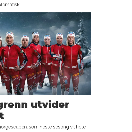
lematisk.
grenn utvider
t
 norgescupen, som neste sesong vil hete