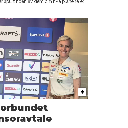
ar spurt noen av dem om hva planene er.
forbundet
nsoravtale