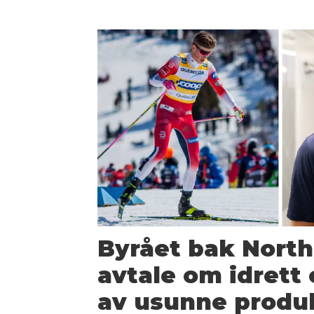
Byrået bak North
avtale om idrett
av usunne produk