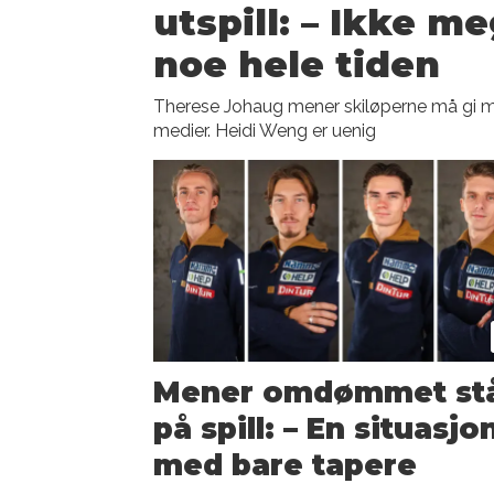
utspill: – Ikke me
noe hele tiden
Therese Johaug mener skiløperne må gi me
medier. Heidi Weng er uenig
Mener omdømmet st
på spill: – En situasjo
med bare tapere