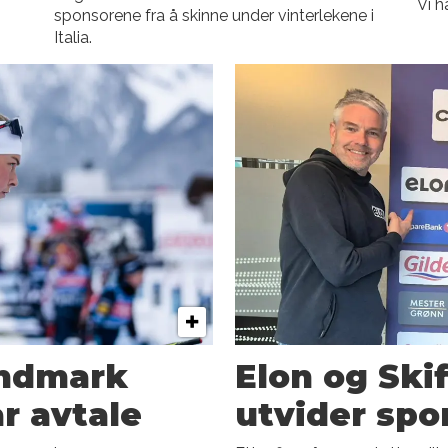
Vi h
sponsorene fra å skinne under vinterlekene i
Italia.
andmark
Elon og Ski
r avtale
utvider spo