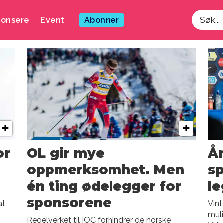
onsere
Event
Abonner
Søk
or
OL gir mye
År
oppmerksomhet. Men
sp
én ting ødelegger for
le
sponsorene
at
Vint
muli
Regelverket til IOC forhindrer de norske