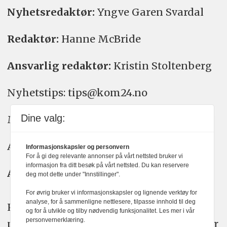
Nyhetsredaktør:
Yngve Garen Svardal
Redaktør:
Hanne McBride
Ansvarlig redaktør:
Kristin Stoltenberg
Nyhetstips: tips@kom24.no
Dine valg:
Meninger: meninger@kom24.no
Annonse: annonse@watchmedia.no
Informasjonskapsler og personvern
For å gi deg relevante annonser på vårt nettsted bruker vi
informasjon fra ditt besøk på vårt nettsted. Du kan reservere
Abonnement:
kom24@watchmedia.no
deg mot dette under "Innstillinger".
For øvrig bruker vi informasjonskapsler og lignende verktøy for
analyse, for å sammenligne nettlesere, tilpasse innhold til deg
KOM24 arbeider etter Vær Varsom-
og for å utvikle og tilby nødvendig funksjonalitet. Les mer i vår
personvernerklæring.
plakatens regler for god presseskikk. Her