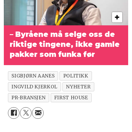
– Byråene må selge oss de
riktige
tingene, ikke gamle
pakker som funka før
SIGBJØRN AANES
POLITIKK
INGVILD KJERKOL
NYHETER
PR-BRANSJEN
FIRST HOUSE