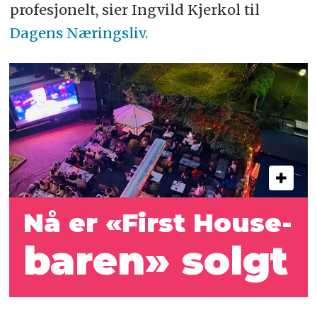
profesjonelt, sier Ingvild Kjerkol til
Dagens Næringsliv.
Nå er «First House-
baren» solgt