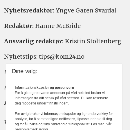
Nyhetsredaktør:
Yngve Garen Svardal
Redaktør:
Hanne McBride
Ansvarlig redaktør:
Kristin Stoltenberg
Nyhetstips: tips@kom24.no
Dine valg:
Meninger: meninger@kom24.no
Annonse: annonse@watchmedia.no
Informasjonskapsler og personvern
For å gi deg relevante annonser på vårt nettsted bruker vi
informasjon fra ditt besøk på vårt nettsted. Du kan reservere
Abonnement:
kom24@watchmedia.no
deg mot dette under "Innstillinger".
For øvrig bruker vi informasjonskapsler og lignende verktøy for
analyse, for å sammenligne nettlesere, tilpasse innhold til deg
KOM24 arbeider etter Vær Varsom-
og for å utvikle og tilby nødvendig funksjonalitet. Les mer i vår
personvernerklæring.