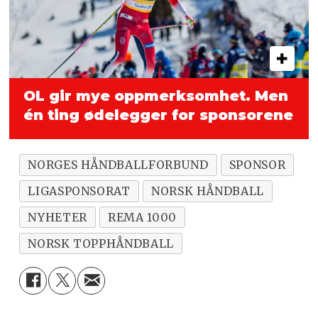
OL gir mye oppmerksomhet. Men
én ting ødelegger for sponsorene
NORGES HÅNDBALLFORBUND
SPONSOR
LIGASPONSORAT
NORSK HÅNDBALL
NYHETER
REMA 1000
NORSK TOPPHÅNDBALL