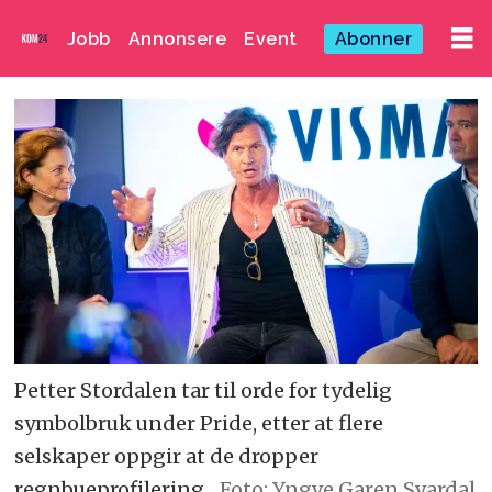
Jobb
Annonsere
Event
Abonner
Petter Stordalen tar til orde for tydelig
symbolbruk under Pride, etter at flere
selskaper oppgir at de dropper
regnbueprofilering.
Foto: Yngve Garen Svardal