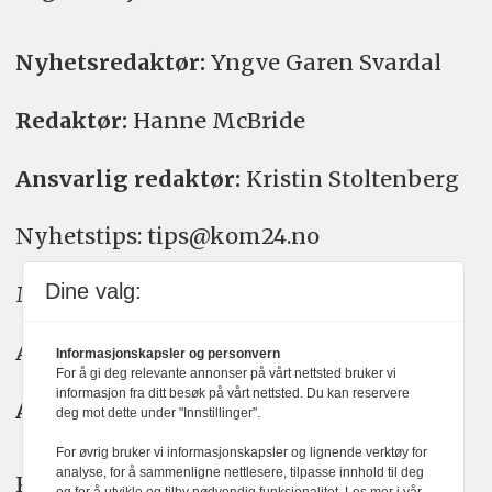
Nyhetsredaktør:
Yngve Garen Svardal
Redaktør:
Hanne McBride
Ansvarlig redaktør:
Kristin Stoltenberg
Nyhetstips: tips@kom24.no
Dine valg:
Meninger: meninger@kom24.no
Annonse: annonse@watchmedia.no
Informasjonskapsler og personvern
For å gi deg relevante annonser på vårt nettsted bruker vi
informasjon fra ditt besøk på vårt nettsted. Du kan reservere
Abonnement:
kom24@watchmedia.no
deg mot dette under "Innstillinger".
For øvrig bruker vi informasjonskapsler og lignende verktøy for
analyse, for å sammenligne nettlesere, tilpasse innhold til deg
KOM24 arbeider etter Vær Varsom-