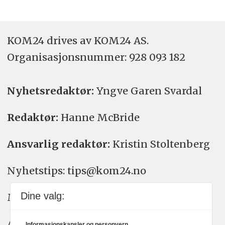
KOM24 drives av KOM24 AS.
Organisasjons­nummer: 928 093 182
Nyhetsredaktør:
Yngve Garen Svardal
Redaktør:
Hanne McBride
Ansvarlig redaktør:
Kristin Stoltenberg
Nyhetstips: tips@kom24.no
Dine valg:
Meninger: meninger@kom24.no
Annonse: annonse@watchmedia.no
Informasjonskapsler og personvern