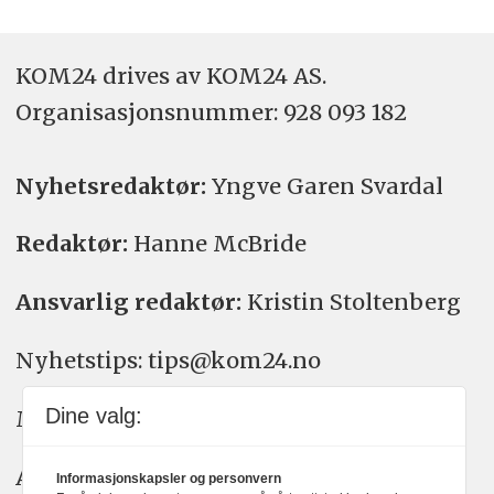
KOM24 drives av KOM24 AS.
Organisasjons­nummer: 928 093 182
Nyhetsredaktør:
Yngve Garen Svardal
Redaktør:
Hanne McBride
Ansvarlig redaktør:
Kristin Stoltenberg
Nyhetstips: tips@kom24.no
Dine valg:
Meninger: meninger@kom24.no
Annonse: annonse@watchmedia.no
Informasjonskapsler og personvern