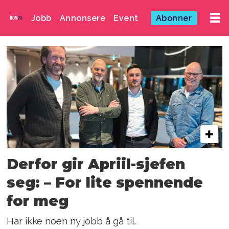
Jobb
Annonsere
Event
Abonner
Emne:
erik
samsonsen
Derfor gir Apriil-sjefen
seg: – For lite spennende
for meg
Har ikke noen ny jobb å gå til.