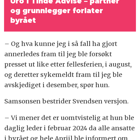
Uro i Tinde Advise – partner
og
grunnlegger forlater
byrået
– Og hva kunne jeg i så fall ha gjort
annerledes fram til jeg ble forsøkt
presset ut like etter fellesferien, i august,
og deretter sykemeldt fram til jeg ble
avskjediget i desember, spør hun.
Samsonsen bestrider Svendsen versjon.
– Vi mener det er uomtvistelig at hun ble
daglig leder i februar 2024 da alle ansatte
i byrået og hele Apriil ble informert om