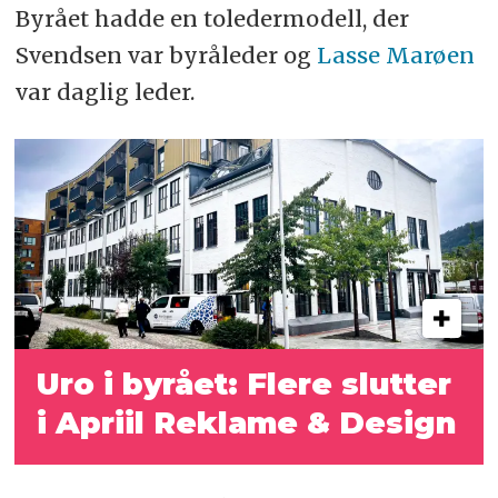
Byrået hadde en toledermodell, der
Svendsen var byråleder og
Lasse Marøen
var daglig leder.
Uro i byrået: Flere slutter
i Apriil Reklame & Design