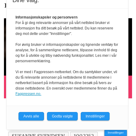
Dine valg:
Kontakt oss på: tips@kom24.no
Informasjonskapsler og personvern
For å gi deg relevante annonser på vårt nettsted bruker vi
informasjon fra ditt besøk på vårt nettsted. Du kan reservere
deg mot dette under "Innstillinger".
For øvrig bruker vi informasjonskapsler og lignende verktøy for
analyse, for å sammenligne nettlesere, tilpasse innhold til deg
og for å utvikle og tilby nødvendig funksjonalitet. Les mer i vår
personvernerklæring.
Vi er med i Fagpressen-nettverket. Om du samtykker under, vil
du få relevante annonser på nettstedene til medlemmene i
Masseflukt fra Släger
nettverket basert på informasjon fra dine besøk på tvers av
disse nettstedene. En oversikt over medlemmene finner du på
Fagpressen.no.
ERIK SAMSONSEN
BERGEN
Avvis alle
Godta valgte
Innstillinger
APRIIL REKLAME
APRIIL
Innstillinger