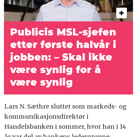
Publicis MSL-sjefen
etter første halvår i
jobben:
– Skal ikke
være synlig for å
være synlig
Lars N. Sæthre sluttet som markeds- og
kommunikasjonsdirektør i
Handelsbanken i sommer, hvor han i 14
år var del av bankens ledergruppe.