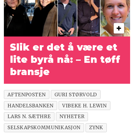
Slik er det å være et
lite byrå nå: – En tøff
bransje
AFTENPOSTEN
GURI STØRVOLD
HANDELSBANKEN
VIBEKE H. LEWIN
LARS N. SÆTHRE
NYHETER
SELSKAPSKOMMUNIKASJON
ZYNK