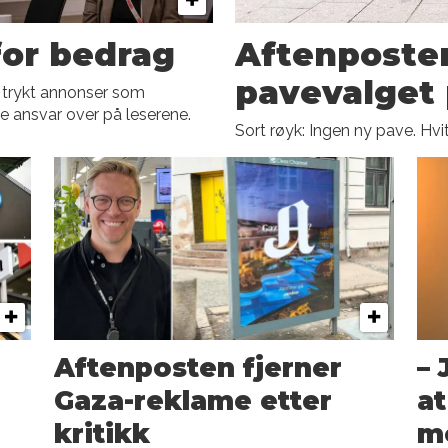
 for bedrag
Aftenposte
pavevalget
trykt annonser som
ye ansvar over på leserene.
Sort røyk: Ingen ny pave. Hvi
Aftenposten fjerner
– 
Gaza-reklame etter
at
kritikk
m