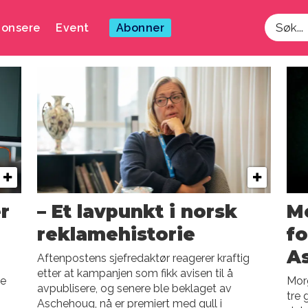
onsere
Event
Abonner
Søk
r
– Et lavpunkt i norsk
Mo
reklamehistorie
fo
A
Aftenpostens sjefredaktør reagerer kraftig
etter at kampanjen som fikk avisen til å
de
Mor
avpublisere, og senere ble beklaget av
tre 
Aschehoug, nå er premiert med gull i