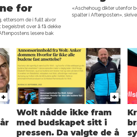
nne for
«Aschehoug dikter utenfor 
spalter i Aftenposten», skri
 ettersom de i fullt alvor
 begeistret over å få dekke
 Aftenpostens lesere bak
Wolt nådde ikke fram
Kr
år
med budskapet sitt i
br
pressen. Da valgte de å
s