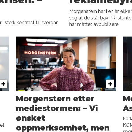
Morgenstern har i en årrekke 
seg at de står bak PR-stunt
 sterk kontrast til hvordan
har måttet avpublisere.
Morgenstern etter
Mo
mediestormen: – Vi
As
ønsket
Forl
et
KOM2
oppmerksomhet, men
spør