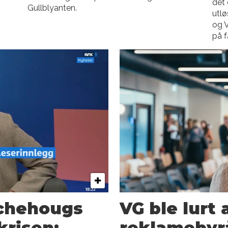
det 
Gullblyanten.
utlø
og V
på f
chehougs
VG ble lurt 
risen: –
reklamebyr