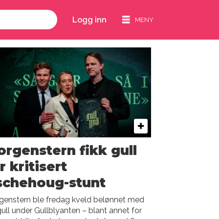
Logg inn
rgenstern fikk gull
r kritisert
schehoug-stunt
genstern ble fredag kveld belønnet med
gull under Gullblyanten – blant annet for