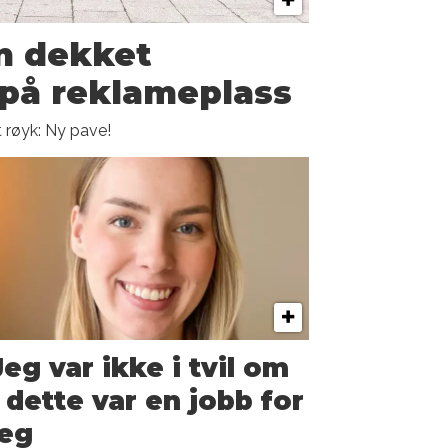
n dekket
 på reklameplass
t røyk: Ny pave!
Jeg var ikke i tvil om
 dette var en jobb for
eg