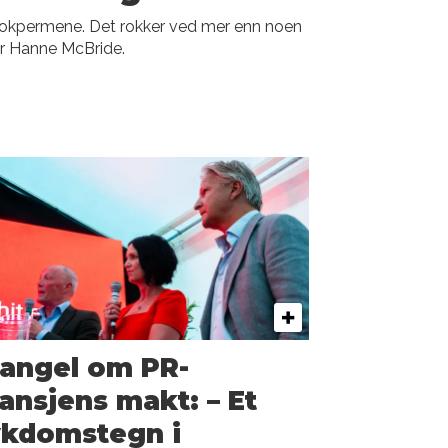
bokpermene. Det rokker ved mer enn noen
ver Hanne McBride.
angel om PR-
ansjens makt: – Et
ykdomstegn i