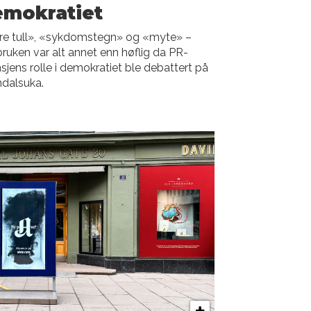
emokratiet
re tull», «sykdomstegn» og «myte» –
ruken var alt annet enn høflig da PR-
sjens rolle i demokratiet ble debattert på
dalsuka.