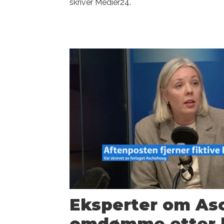
skriver Medier24.
Eksperter om As
omdømme etter k