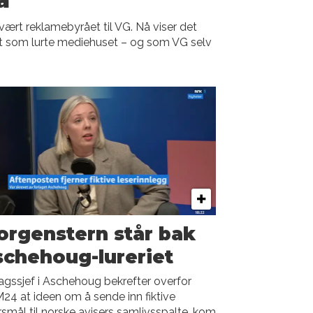
vært reklamebyrået til VG. Nå viser det
et som lurte mediehuset – og som VG selv
rgenstern står bak
chehoug-lureriet
agssjef i Aschehoug bekrefter overfor
4 at ideen om å sende inn fiktive
smål til norske avisers samlivsspalte, kom