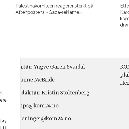
Palestinakomiteen reagerer sterkt på
Ette
Aftenpostens «Gaza-reklame».
Karo
kom
drøm
etsredaktør:
Yngve Garen Svardal
KOM
pla
aktør:
Hanne McBride
Her
varlig redaktør:
Kristin Stoltenberg
i
vere
etstips: tips@kom24.no
inger: meninger@kom24.no
ktøy
d til