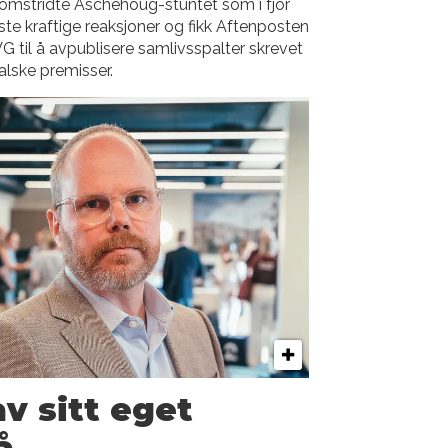
omstridte Aschehoug-stuntet som i fjor
ste kraftige reaksjoner og fikk Aftenposten
G til å avpublisere samlivsspalter skrevet
alske premisser.
av sitt eget
å