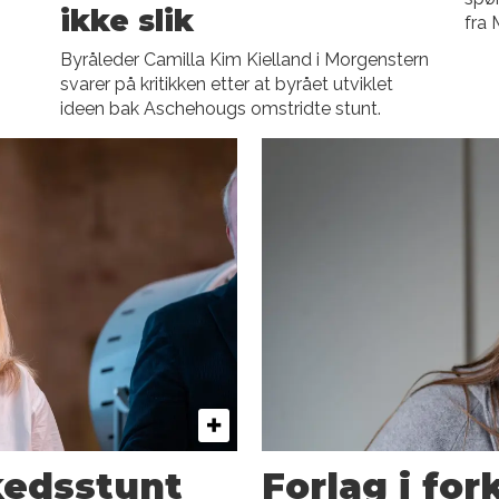
ikke slik
fra 
Byråleder Camilla Kim Kielland i Morgenstern
svarer på kritikken etter at byrået utviklet
ideen bak Aschehougs omstridte stunt.
kedsstunt
Forlag i fo