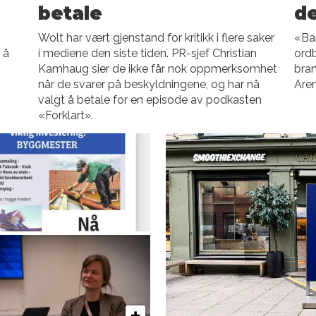
betale
d
Wolt har vært gjenstand for kritikk i flere saker
«Ba
 å
i mediene den siste tiden. PR-sjef Christian
ordb
Kamhaug sier de ikke får nok oppmerksomhet
bran
når de svarer på beskyldningene, og har nå
Aren
valgt å betale for en episode av podkasten
«Forklart».