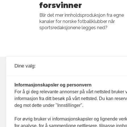
forsvinner
Blir det mer innholdsproduksjon fra egne
kanaler for norske fotballklubber når
sportsredaksjonene legges ned?
KOM24 drives av KOM24 AS.
Nyh
Dine valg:
Organisasjons­nummer: 928
Red
093 182
Informasjonskapsler og personvern
Ans
For å gi deg relevante annonser på vårt nettsted bruker v
informasjon fra ditt besøk på vårt nettsted. Du kan reser
Nyh
deg mot dette under "Innstillinger".
Men
For øvrig bruker vi informasjonskapsler og lignende ver
for analyse, for å sammenligne nettlesere, tilpasse innhol