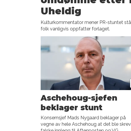
Uheldig
Kulturkommentator mener PR-stuntet står i
folk vanligvis oppfatter forlaget.
Aschehoug-sjefen
beklager stunt
Konsernsjef Mads Nygaard beklager på
vegne av hele Aschehoug at det ble skrev
falske innlegg til Aftenposten og VG.