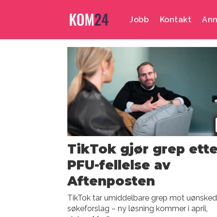
Jobb
Kontakt
Ann
Emne:
aftenposten
TikTok gjør grep ette
PFU-fellelse av
Aftenposten
TikTok tar umiddelbare grep mot uønske
søkeforslag – ny løsning kommer i april,