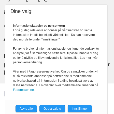
Dine valg:
Meninger: meninger@kom24.no
Annonse: annonse@watchmedia.no
Informasjonskapsler og personvern
For å gi deg relevante annonser på vårt nettsted bruker vi
informasjon fra ditt besøk på vårt nettsted. Du kan reservere
Abonnement:
kom24@watchmedia.no
deg mot dette under "Innstillinger".
For øvrig bruker vi informasjonskapsler og lignende verktøy for
analyse, for å sammenligne nettlesere, tilpasse innhold til deg
KOM24 arbeider etter Vær Varsom-
og for å utvikle og tilby nødvendig funksjonalitet. Les mer i vår
personvernerklæring.
plakatens regler for god presseskikk. Her
kan du lese mer om
PFUs
arbeid.
Vi er med i Fagpressen-nettverket. Om du samtykker under, vil
du få relevante annonser på nettstedene til medlemmene i
nettverket basert på informasjon fra dine besøk på tvers av
disse nettstedene. En oversikt over medlemmene finner du på
Fagpressen.no.
Avvis alle
Godta valgte
Innstillinger