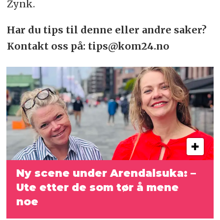
Zynk.
Har du tips til denne eller andre saker?
Kontakt oss på: tips@kom24.no
Ny scene under Arendalsuka:
–
Ute etter de som tør å mene
noe