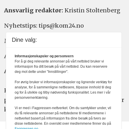
Ansvarlig redaktør:
Kristin Stoltenberg
Nyhetstips: tips@kom24.no
Dine valg:
Meninger: meninger@kom24.no
Annonse: annonse@watchmedia.no
Informasjonskapsler og personvern
For å gi deg relevante annonser på vårt nettsted bruker vi
informasjon fra ditt besøk på vårt nettsted. Du kan reservere
Abonnement:
kom24@watchmedia.no
deg mot dette under "Innstillinger".
For øvrig bruker vi informasjonskapsler og lignende verktøy for
analyse, for å sammenligne nettlesere, tilpasse innhold til deg
KOM24 arbeider etter Vær Varsom-
og for å utvikle og tilby nødvendig funksjonalitet. Les mer i vår
personvernerklæring.
plakatens regler for god presseskikk. Her
kan du lese mer om
PFUs
arbeid.
Vi er med i Fagpressen-nettverket. Om du samtykker under, vil
du få relevante annonser på nettstedene til medlemmene i
nettverket basert på informasjon fra dine besøk på tvers av
disse nettstedene. En oversikt over medlemmene finner du på
Fagpressen.no.