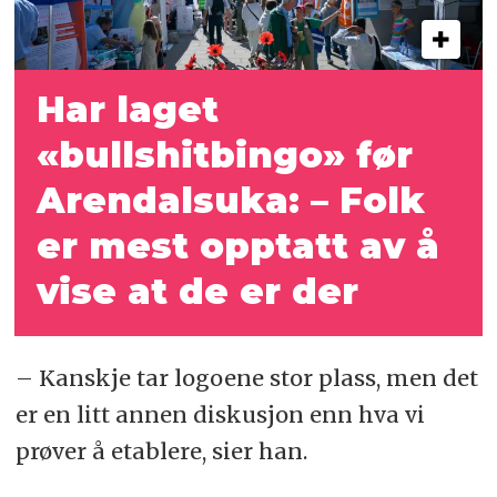
Har laget
«bullshitbingo» før
Arendalsuka: – Folk
er mest opptatt av å
vise at de er der
– Kanskje tar logoene stor plass, men det
er en litt annen diskusjon enn hva vi
prøver å etablere, sier han.