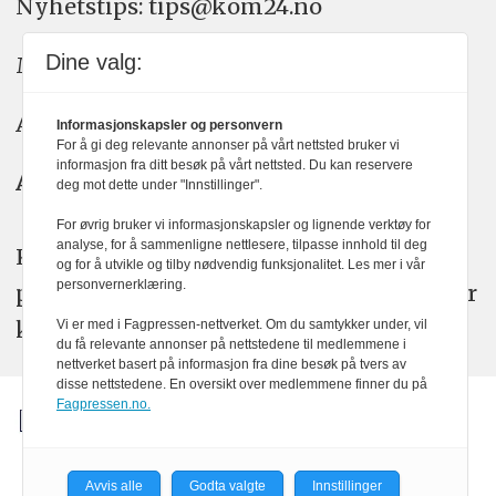
Nyhetstips: tips@kom24.no
Dine valg:
Meninger: meninger@kom24.no
Annonse: annonse@watchmedia.no
Informasjonskapsler og personvern
For å gi deg relevante annonser på vårt nettsted bruker vi
informasjon fra ditt besøk på vårt nettsted. Du kan reservere
Abonnement:
kom24@watchmedia.no
deg mot dette under "Innstillinger".
For øvrig bruker vi informasjonskapsler og lignende verktøy for
analyse, for å sammenligne nettlesere, tilpasse innhold til deg
KOM24 arbeider etter Vær Varsom-
og for å utvikle og tilby nødvendig funksjonalitet. Les mer i vår
personvernerklæring.
plakatens regler for god presseskikk. Her
kan du lese mer om
PFUs
arbeid.
Vi er med i Fagpressen-nettverket. Om du samtykker under, vil
du få relevante annonser på nettstedene til medlemmene i
nettverket basert på informasjon fra dine besøk på tvers av
disse nettstedene. En oversikt over medlemmene finner du på
Fagpressen.no.
Avvis alle
Godta valgte
Innstillinger