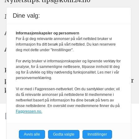
Dine valg:
Meninger: meninger@kom24.no
Annonse: annonse@watchmedia.no
Informasjonskapsler og personvern
For å gi deg relevante annonser på vårt nettsted bruker vi
informasjon fra ditt besøk på vårt nettsted. Du kan reservere
Abonnement:
kom24@watchmedia.no
deg mot dette under "Innstillinger".
For øvrig bruker vi informasjonskapsler og lignende verktøy for
analyse, for å sammenligne nettlesere, tilpasse innhold til deg
KOM24 arbeider etter Vær Varsom-
og for å utvikle og tilby nødvendig funksjonalitet. Les mer i vår
personvernerklæring.
plakatens regler for god presseskikk. Her
kan du lese mer om
PFUs
arbeid.
Vi er med i Fagpressen-nettverket. Om du samtykker under, vil
du få relevante annonser på nettstedene til medlemmene i
nettverket basert på informasjon fra dine besøk på tvers av
disse nettstedene. En oversikt over medlemmene finner du på
Fagpressen.no.
Avvis alle
Godta valgte
Innstillinger