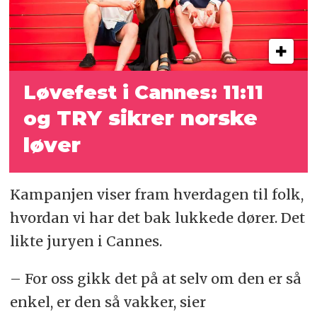
Løvefest i Cannes: 11:11
TRY sikrer norske
og
løver
Kampanjen viser fram hverdagen til folk,
hvordan vi har det bak lukkede dører. Det
likte juryen i Cannes.
– For oss gikk det på at selv om den er så
enkel, er den så vakker, sier