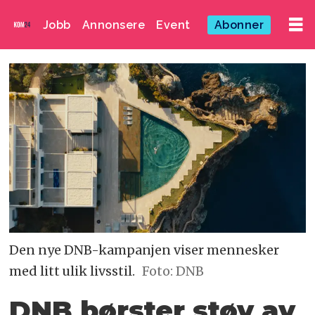
Jobb
Annonsere
Event
Abonner
Den nye DNB-kampanjen viser mennesker
med litt ulik livsstil.
Foto: DNB
DNB børster støv av