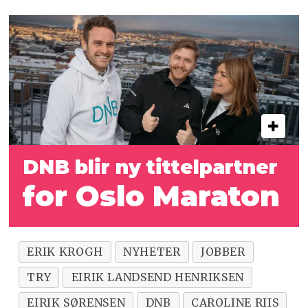
DNB blir ny tittelpartner
for Oslo Maraton
ERIK KROGH
NYHETER
JOBBER
TRY
EIRIK LANDSEND HENRIKSEN
EIRIK SØRENSEN
DNB
CAROLINE RIIS