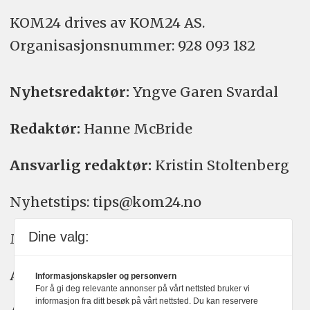
KOM24 drives av KOM24 AS.
Organisasjons­nummer: 928 093 182
Nyhetsredaktør:
Yngve Garen Svardal
Redaktør:
Hanne McBride
Ansvarlig redaktør:
Kristin Stoltenberg
Nyhetstips: tips@kom24.no
Dine valg:
Meninger: meninger@kom24.no
Annonse: annonse@watchmedia.no
Informasjonskapsler og personvern
For å gi deg relevante annonser på vårt nettsted bruker vi
informasjon fra ditt besøk på vårt nettsted. Du kan reservere