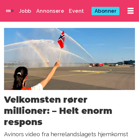
Jobb
Annonsere
Event
Abonner
Emne:
avinor
Velkomsten rører
millioner: – Helt enorm
respons
Avinors video fra herrelandslagets hjemkomst