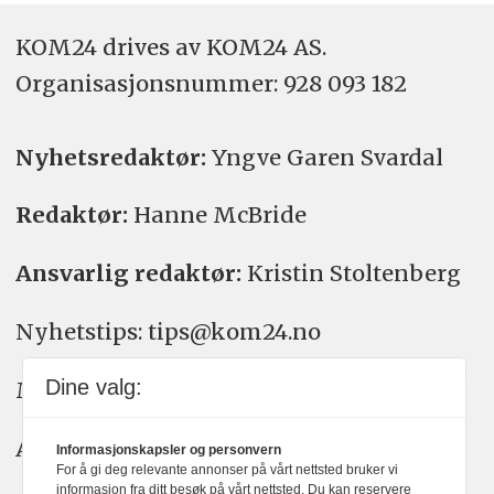
KOM24 drives av KOM24 AS.
Organisasjons­nummer: 928 093 182
Nyhetsredaktør:
Yngve Garen Svardal
Redaktør:
Hanne McBride
Ansvarlig redaktør:
Kristin Stoltenberg
Nyhetstips: tips@kom24.no
Dine valg:
Meninger: meninger@kom24.no
Annonse: annonse@watchmedia.no
Informasjonskapsler og personvern
For å gi deg relevante annonser på vårt nettsted bruker vi
informasjon fra ditt besøk på vårt nettsted. Du kan reservere