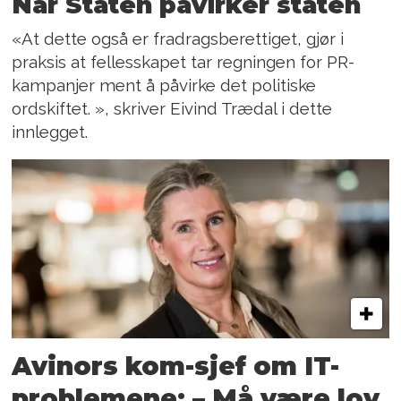
Når Staten påvirker staten
«At dette også er fradragsberettiget, gjør i
praksis at fellesskapet tar regningen for PR-
kampanjer ment å påvirke det politiske
ordskiftet. », skriver Eivind Trædal i dette
innlegget.
Avinors kom-sjef om IT-
problemene: – Må være lov