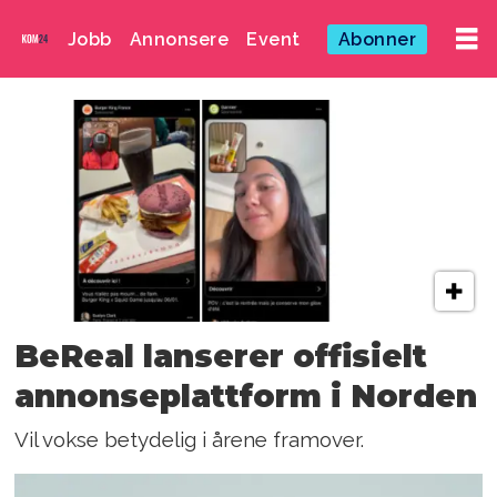
Jobb
Annonsere
Event
Abonner
Emne:
bereal
BeReal lanserer offisielt
annonseplattform i Norden
Vil vokse betydelig i årene framover.