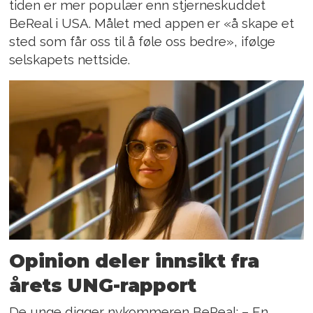
tiden er mer populær enn stjerneskuddet
BeReal i USA. Målet med appen er «å skape et
sted som får oss til å føle oss bedre», ifølge
selskapets nettside.
Opinion deler innsikt fra
årets UNG-rapport
De unge digger nykommeren BeReal: – En