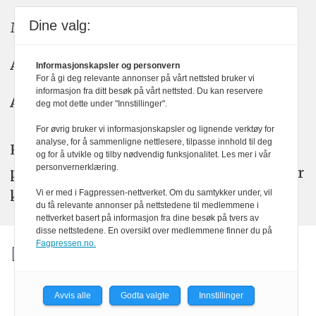
Dine valg:
Meninger: meninger@kom24.no
Annonse: annonse@watchmedia.no
Informasjonskapsler og personvern
For å gi deg relevante annonser på vårt nettsted bruker vi
informasjon fra ditt besøk på vårt nettsted. Du kan reservere
Abonnement:
kom24@watchmedia.no
deg mot dette under "Innstillinger".
For øvrig bruker vi informasjonskapsler og lignende verktøy for
analyse, for å sammenligne nettlesere, tilpasse innhold til deg
KOM24 arbeider etter Vær Varsom-
og for å utvikle og tilby nødvendig funksjonalitet. Les mer i vår
personvernerklæring.
plakatens regler for god presseskikk. Her
kan du lese mer om
PFUs
arbeid.
Vi er med i Fagpressen-nettverket. Om du samtykker under, vil
du få relevante annonser på nettstedene til medlemmene i
nettverket basert på informasjon fra dine besøk på tvers av
disse nettstedene. En oversikt over medlemmene finner du på
Fagpressen.no.
Avvis alle
Godta valgte
Innstillinger