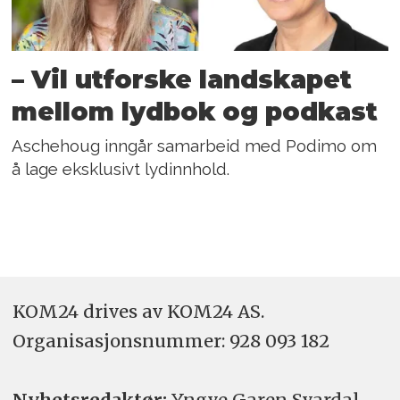
– Vil utforske landskapet
mellom lydbok og podkast
Aschehoug inngår samarbeid med Podimo om
å lage eksklusivt lydinnhold.
KOM24 drives av KOM24 AS.
Organisasjons­nummer: 928 093 182
Nyhetsredaktør:
Yngve Garen Svardal