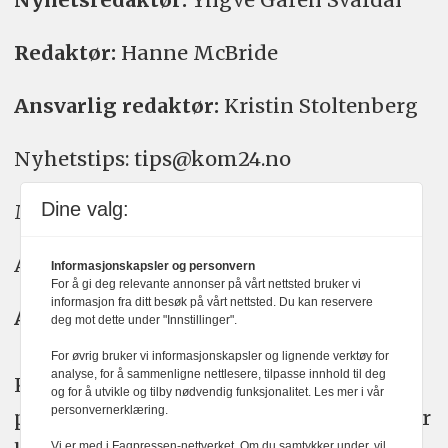
Redaktør:
Hanne McBride
Ansvarlig redaktør:
Kristin Stoltenberg
Nyhetstips: tips@kom24.no
Dine valg:
Meninger: meninger@kom24.no
Annonse: annonse@watchmedia.no
Informasjonskapsler og personvern
For å gi deg relevante annonser på vårt nettsted bruker vi
informasjon fra ditt besøk på vårt nettsted. Du kan reservere
Abonnement:
kom24@watchmedia.no
deg mot dette under "Innstillinger".
For øvrig bruker vi informasjonskapsler og lignende verktøy for
analyse, for å sammenligne nettlesere, tilpasse innhold til deg
KOM24 arbeider etter Vær Varsom-
og for å utvikle og tilby nødvendig funksjonalitet. Les mer i vår
personvernerklæring.
plakatens regler for god presseskikk. Her
Vi er med i Fagpressen-nettverket. Om du samtykker under, vil