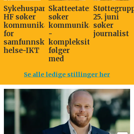
Sykehuspartner
Skatteetaten
Støttegrup
HF søker
søker
25. juni
kommunikasjonssjef
kommunikasjonsleder
søker
for
-
journalist
samfunnskritisk
kompleksitet
helse-IKT
følger
med
Se alle ledige stillinger her