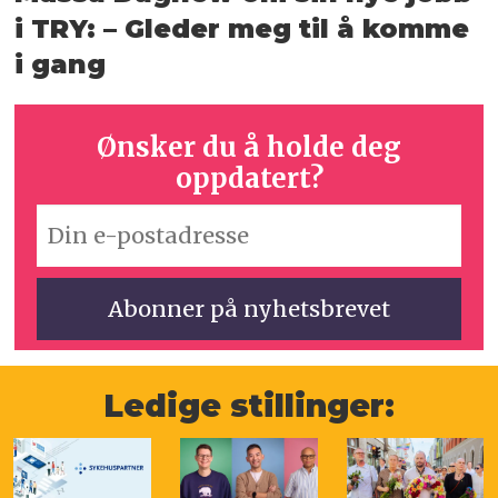
i TRY: – Gleder meg til å komme
i gang
Ønsker du å holde deg
oppdatert?
Ledige stillinger: